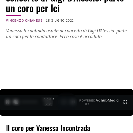
un coro per lei
VINCENZO CHIANESE
|
18 GIUGNO 2022
Vanessa Incontrada ospite al concerto di Gigi D’Alessio: parte
un coro per la conduttrice. Ecco cosa è accaduto.
0:30 /
Ad
hub
Media
POWERED
1
/
2
3:35
BY
Il coro per Vanessa Incontrada