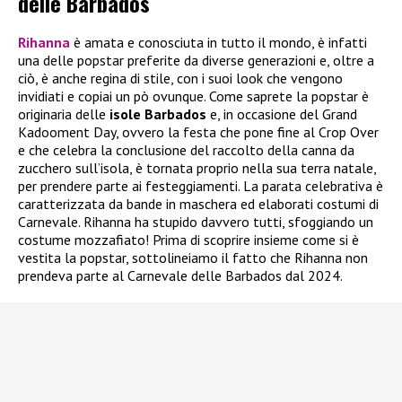
delle Barbados
Rihanna
è amata e conosciuta in tutto il mondo, è infatti
una delle popstar preferite da diverse generazioni e, oltre a
ciò, è anche regina di stile, con i suoi look che vengono
invidiati e copiai un pò ovunque. Come saprete la popstar è
originaria delle
isole Barbados
e, in occasione del Grand
Kadooment Day, ovvero la festa che pone fine al Crop Over
e che celebra la conclusione del raccolto della canna da
zucchero sull’isola, è tornata proprio nella sua terra natale,
per prendere parte ai festeggiamenti. La parata celebrativa è
caratterizzata da bande in maschera ed elaborati costumi di
Carnevale. Rihanna ha stupido davvero tutti, sfoggiando un
costume mozzafiato! Prima di scoprire insieme come si è
vestita la popstar, sottolineiamo il fatto che Rihanna non
prendeva parte al Carnevale delle Barbados dal 2024.