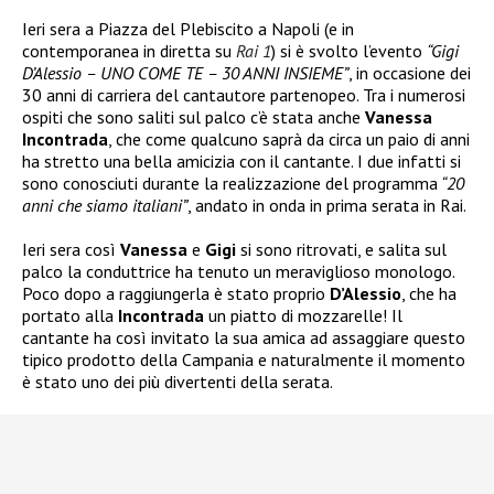
Ieri sera a Piazza del Plebiscito a Napoli (e in
contemporanea in diretta su
Rai 1
) si è svolto l’evento
“Gigi
D’Alessio – UNO COME TE – 30 ANNI INSIEME”
, in occasione dei
30 anni di carriera del cantautore partenopeo. Tra i numerosi
ospiti che sono saliti sul palco c’è stata anche
Vanessa
Incontrada
, che come qualcuno saprà da circa un paio di anni
ha stretto una bella amicizia con il cantante. I due infatti si
sono conosciuti durante la realizzazione del programma
“20
anni che siamo italiani”
, andato in onda in prima serata in Rai.
Ieri sera così
Vanessa
e
Gigi
si sono ritrovati, e salita sul
palco la conduttrice ha tenuto un meraviglioso monologo.
Poco dopo a raggiungerla è stato proprio
D’Alessio
, che ha
portato alla
Incontrada
un piatto di mozzarelle! Il
cantante ha così invitato la sua amica ad assaggiare questo
tipico prodotto della Campania e naturalmente il momento
è stato uno dei più divertenti della serata.