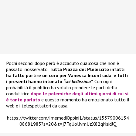
Pochi secondi dopo però è accaduto qualcosa che non è
passato inosservato.
Tutta Piazza del Plebiscito infatti
ha fatto partire un coro per Vanessa Incontrada, e tutti
i presenti hanno intonato
“sei bellissima”
. Con ogni
probabilità il pubblico ha voluto prendere le parti della
conduttrice
dopo le polemiche degli ultimi giorni di cui si
è tanto parlato
e questo momento ha emozionato tutto il
web e i telespettatori da casa.
https://twitter.com/ImemediOppini1/status/15379006134
08681985?s=20&t=j7TqUolIvmUzX82qNsidJQ