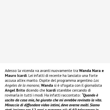
Adesso la vicenda va avanti nuovamente tra
Wanda Nara e
Mauro Icardi
. Lei infatti di recente ha lanciato una forte
accusa all’ex marito. Ospite del programma argentino
Los
Angeles de la manana
,
Wanda
si è sfogata con il giornalista
Angel Brito
dicendo che
Icardi
starebbe cercando di
rovinarla in tutti i modi. Ha infatti raccontato:
“Quando è
uscito da casa mia, ha giurato che mi avrebbe rovinato la vita.
Minaccia di diffondere video intimi, deve averne molti. Siamo
stati insieme per 12 anni e avevamo più di 60 telecamere in