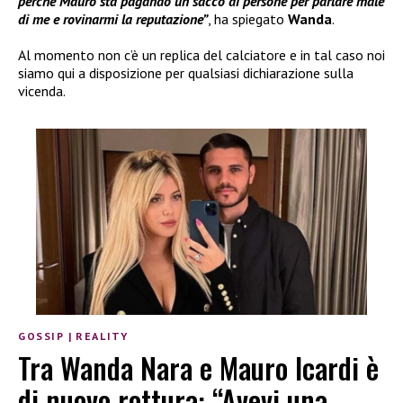
perché Mauro sta pagando un sacco di persone per parlare male
di me e rovinarmi la reputazione”
, ha spiegato
Wanda
.
Al momento non c’è un replica del calciatore e in tal caso noi
siamo qui a disposizione per qualsiasi dichiarazione sulla
vicenda.
GOSSIP
|
REALITY
Tra Wanda Nara e Mauro Icardi è
di nuovo rottura: “Avevi una