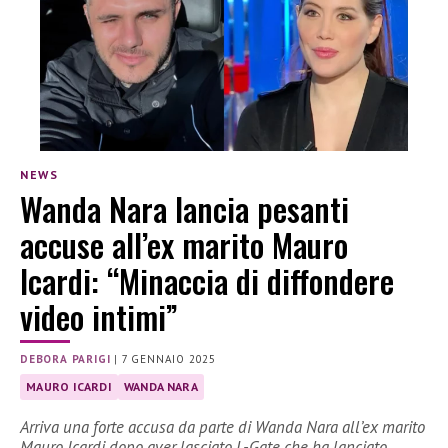
NEWS
Wanda Nara lancia pesanti
accuse all’ex marito Mauro
Icardi: “Minaccia di diffondere
video intimi”
DEBORA PARIGI
|
7 GENNAIO 2025
MAURO ICARDI
WANDA NARA
Arriva una forte accusa da parte di Wanda Nara all’ex marito
Mauro Icardi dopo aver lasciato L-Gate che ha lanciato