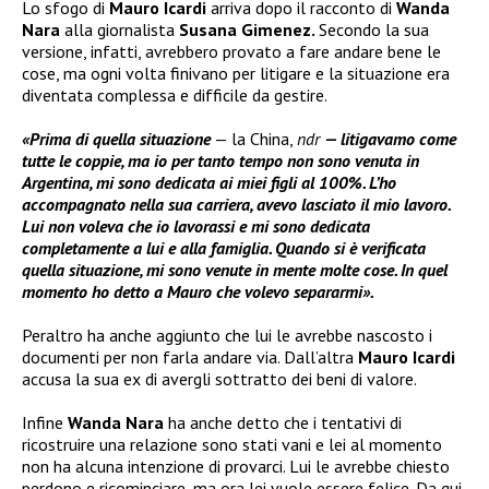
Lo sfogo di
Mauro Icardi
arriva dopo il racconto di
Wanda
Nara
alla giornalista
Susana Gimenez.
Secondo la sua
versione, infatti, avrebbero provato a fare andare bene le
cose, ma ogni volta finivano per litigare e la situazione era
diventata complessa e difficile da gestire.
«Prima di quella situazione
— la China,
ndr
— litigavamo come
tutte le coppie, ma io per tanto tempo non sono venuta in
Argentina, mi sono dedicata ai miei figli al 100%. L’ho
accompagnato nella sua carriera, avevo lasciato il mio lavoro.
Lui non voleva che io lavorassi e mi sono dedicata
completamente a lui e alla famiglia. Quando si è verificata
quella situazione, mi sono venute in mente molte cose. In quel
momento ho detto a Mauro che volevo separarmi».
Peraltro ha anche aggiunto che lui le avrebbe nascosto i
documenti per non farla andare via. Dall’altra
Mauro Icardi
accusa la sua ex di avergli sottratto dei beni di valore.
Infine
Wanda Nara
ha anche detto che i tentativi di
ricostruire una relazione sono stati vani e lei al momento
non ha alcuna intenzione di provarci. Lui le avrebbe chiesto
perdono e ricominciare, ma ora lei vuole essere felice. Da qui