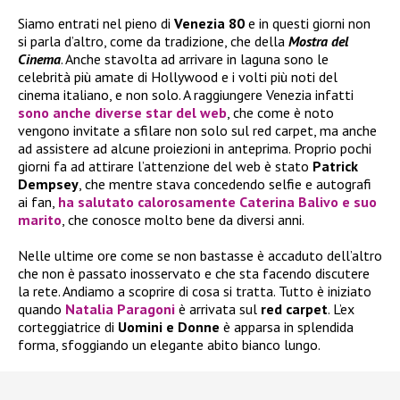
Siamo entrati nel pieno di
Venezia 80
e in questi giorni non
si parla d’altro, come da tradizione, che della
Mostra del
Cinema
. Anche stavolta ad arrivare in laguna sono le
celebrità più amate di Hollywood e i volti più noti del
cinema italiano, e non solo. A raggiungere Venezia infatti
sono anche diverse star del web
, che come è noto
vengono invitate a sfilare non solo sul red carpet, ma anche
ad assistere ad alcune proiezioni in anteprima. Proprio pochi
giorni fa ad attirare l’attenzione del web è stato
Patrick
Dempsey
, che mentre stava concedendo selfie e autografi
ai fan,
ha salutato calorosamente
Caterina Balivo
e suo
marito
, che conosce molto bene da diversi anni.
Nelle ultime ore come se non bastasse è accaduto dell’altro
che non è passato inosservato e che sta facendo discutere
la rete. Andiamo a scoprire di cosa si tratta. Tutto è iniziato
quando
Natalia Paragoni
è arrivata sul
red carpet
. L’ex
corteggiatrice di
Uomini e Donne
è apparsa in splendida
forma, sfoggiando un elegante abito bianco lungo.