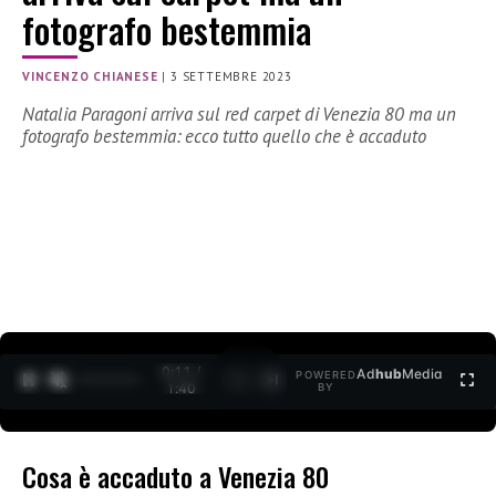
fotografo bestemmia
VINCENZO CHIANESE
|
3 SETTEMBRE 2023
Natalia Paragoni arriva sul red carpet di Venezia 80 ma un
fotografo bestemmia: ecco tutto quello che è accaduto
0:12 /
Ad
hub
Media
POWERED
1
/
2
1:40
BY
Cosa è accaduto a Venezia 80