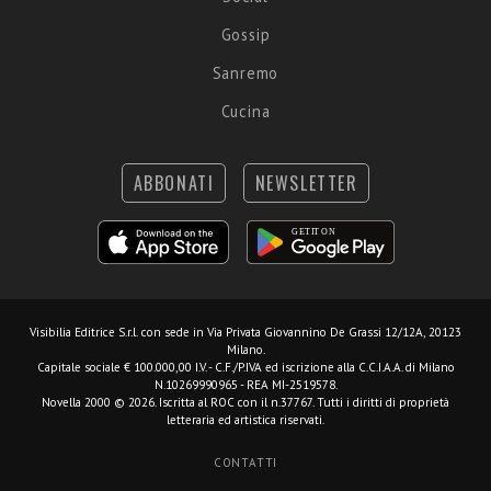
Gossip
Sanremo
Cucina
ABBONATI
NEWSLETTER
Visibilia Editrice S.r.l.
con sede in Via Privata Giovannino De Grassi 12/12A, 20123
Milano.
Capitale sociale € 100.000,00 I.V. - C.F./P.IVA ed iscrizione alla C.C.I.A.A. di Milano
N.10269990965 - REA MI-2519578.
Novella 2000 © 2026. Iscritta al ROC con il n.37767. Tutti i diritti di proprietà
letteraria ed artistica riservati.
CONTATTI