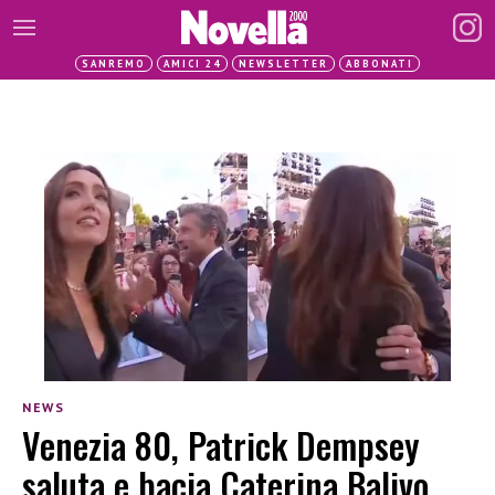
SANREMO
AMICI 24
NEWSLETTER
ABBONATI
NEWS
Venezia 80, Patrick Dempsey
saluta e bacia Caterina Balivo