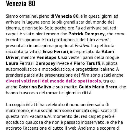
Venezia 80
Siamo ormai nel pieno di
Venezia 80
, e in questi giorni ad
arrivare in laguna sono le più grandi star del mondo del
cinema, e non solo. Solo poche ore fa ad arrivare sul red
carpet è stato nientemeno che
Patrick Dempsey
, che come
in molti sapranno è tra i protagonisti del film
Ferrari
,
presentato in anteprima proprio al
Festival
. La pellicola
racconta la vita di
Enzo Ferrari
, interpretato da
Adam
Driver
, mentre
Penélope Cruz
veste i panni della moglie
Laura Ferrari
.
Dempsey
invece è
Piero Taruffi
, il pilota
automobilistico e motociclistico, e progettista italiano. A
prendere parte alla presentazione del film sono stati anche
diversi volti noti del mondo dello spettacolo
, tra cui
anche
Caterina Balivo
e suo marito
Guido Maria Brera
, che
hanno trascorso dei romantici giorni in città.
La coppia infatti ha celebrato il nono anniversario di
matrimonio, e sui social non sono mancati degli scatti di
questa mini vacanza. Al momento del red carpet però è
accaduto qualcosa che non è passato inosservato, e che ha
attirato l’attenzione di tutto il web. Andiamo a scoprire di