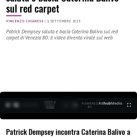
sul red carpet
VINCENZO CHIANESE
|
1 SETTEMBRE 2023
Patrick Dempsey saluta e bacia Caterina Balivo sul red
carpet di Venezia 80: il video diventa virale sul web
0:28 /
Ad
hub
Media
POWERED
1
/
2
3:35
BY
Patrick Dempsey incontra Caterina Balivo a