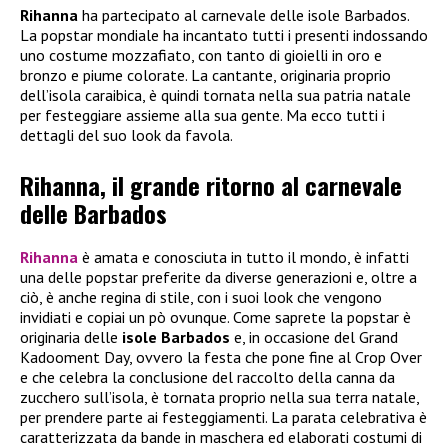
Rihanna
ha partecipato al carnevale delle isole Barbados.
La popstar mondiale ha incantato tutti i presenti indossando
uno costume mozzafiato, con tanto di gioielli in oro e
bronzo e piume colorate. La cantante, originaria proprio
dell’isola caraibica, è quindi tornata nella sua patria natale
per festeggiare assieme alla sua gente. Ma ecco tutti i
dettagli del suo look da favola.
Rihanna, il grande ritorno al carnevale
delle Barbados
Rihanna
è amata e conosciuta in tutto il mondo, è infatti
una delle popstar preferite da diverse generazioni e, oltre a
ciò, è anche regina di stile, con i suoi look che vengono
invidiati e copiai un pò ovunque. Come saprete la popstar è
originaria delle
isole Barbados
e, in occasione del Grand
Kadooment Day, ovvero la festa che pone fine al Crop Over
e che celebra la conclusione del raccolto della canna da
zucchero sull’isola, è tornata proprio nella sua terra natale,
per prendere parte ai festeggiamenti. La parata celebrativa è
caratterizzata da bande in maschera ed elaborati costumi di