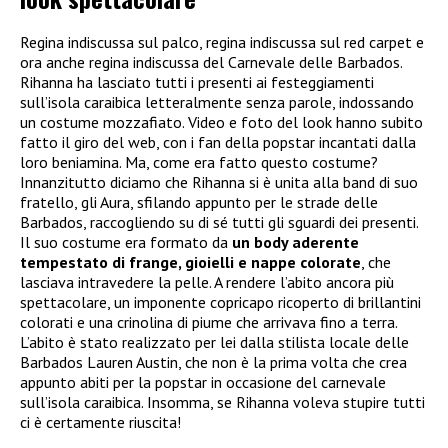
Regina indiscussa sul palco, regina indiscussa sul red carpet e
ora anche regina indiscussa del Carnevale delle Barbados.
Rihanna ha lasciato tutti i presenti ai festeggiamenti
sull’isola caraibica letteralmente senza parole, indossando
un costume mozzafiato. Video e foto del look hanno subito
fatto il giro del web, con i fan della popstar incantati dalla
loro beniamina. Ma, come era fatto questo costume?
Innanzitutto diciamo che Rihanna si è unita alla band di suo
fratello, gli Aura, sfilando appunto per le strade delle
Barbados, raccogliendo su di sé tutti gli sguardi dei presenti.
Il suo costume era formato da
un body aderente
tempestato di frange, gioielli e nappe colorate
, che
lasciava intravedere la pelle. A rendere l’abito ancora più
spettacolare, un imponente copricapo ricoperto di brillantini
colorati e una crinolina di piume che arrivava fino a terra.
L’abito è stato realizzato per lei dalla stilista locale delle
Barbados Lauren Austin, che non è la prima volta che crea
appunto abiti per la popstar in occasione del carnevale
sull’isola caraibica. Insomma, se Rihanna voleva stupire tutti
ci è certamente riuscita!