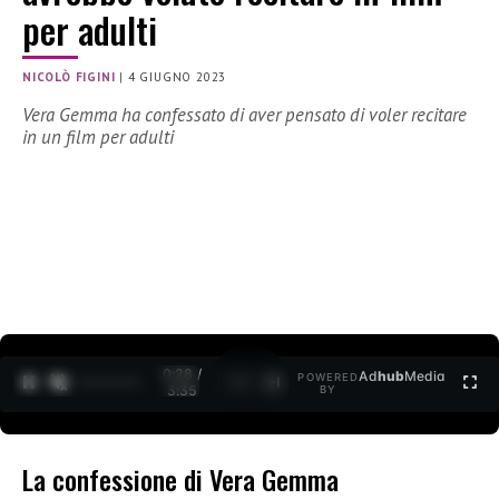
per adulti
NICOLÒ FIGINI
|
4 GIUGNO 2023
Vera Gemma ha confessato di aver pensato di voler recitare
in un film per adulti
0:29 /
Ad
hub
Media
POWERED
1
/
2
3:35
BY
La confessione di Vera Gemma