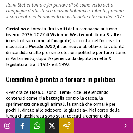
Ilona Staller torna a far parlare di sé come volto della
campagna della storica maison britannica. Intanto, prepara
il suo rientro in Parlamento in vista delle elezioni del 2027
Cicciolina
è tornata. Tra i volti della campagna autunno-
inverno 2026-2027 di
Vivienne Westwood
,
Ilona Staller
(questo il suo nome all’anagrafe) racconta, nell’intervista
rilasciata a
Novella 2000
, il suo nuovo obiettivo: la volontà
di ricandidarsi alle prossime elezioni politiche per fare ritorno
in Parlamento, dopo l’esperienza da deputata nella X
legislatura, tra il 1987 e il 1992.
Cicciolina è pronta a tornare in politica
«Per ora c’è l’idea. Ci sono i temi», dice lei elencando
contenuti come «la battaglia contro la caccia, la
sperimentazione sugli animali, la sanità che ormai è per
pochi, il diritto allo sciopero, la giustizia». Nel corso della
lunga chiacchierata sono stati toccati argomenti che
riguardano il passato (quello politico e quello di attrice di
film porno), il presente, commentando l’operato di
Giorgia