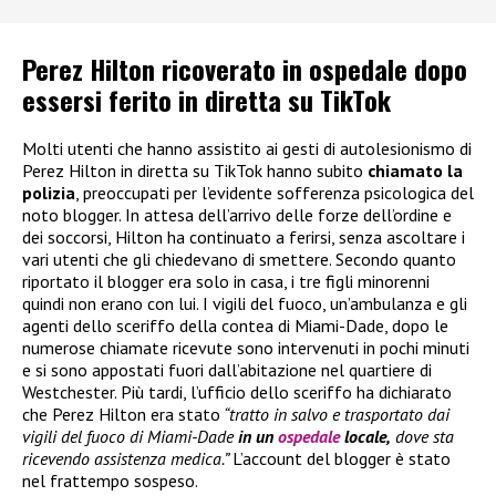
Perez Hilton ricoverato in ospedale dopo
essersi ferito in diretta su TikTok
Molti utenti che hanno assistito ai gesti di autolesionismo di
Perez Hilton in diretta su TikTok hanno subito
chiamato la
polizia
, preoccupati per l’evidente sofferenza psicologica del
noto blogger. In attesa dell’arrivo delle forze dell’ordine e
dei soccorsi, Hilton ha continuato a ferirsi, senza ascoltare i
vari utenti che gli chiedevano di smettere. Secondo quanto
riportato il blogger era solo in casa, i tre figli minorenni
quindi non erano con lui. I vigili del fuoco, un’ambulanza e gli
agenti dello sceriffo della contea di Miami-Dade, dopo le
numerose chiamate ricevute sono intervenuti in pochi minuti
e si sono appostati fuori dall’abitazione nel quartiere di
Westchester. Più tardi, l’ufficio dello sceriffo ha dichiarato
che Perez Hilton era stato
“tratto in salvo e trasportato dai
vigili del fuoco di Miami-Dade
in un
ospedale
locale,
dove sta
ricevendo assistenza medica.”
L’account del blogger è stato
nel frattempo sospeso.