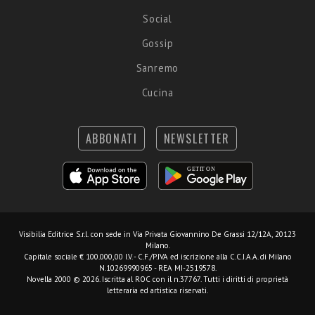
Social
Gossip
Sanremo
Cucina
ABBONATI
NEWSLETTER
Visibilia Editrice S.r.l.
con sede in Via Privata Giovannino De Grassi 12/12A, 20123
Milano.
Capitale sociale € 100.000,00 I.V. - C.F./P.IVA ed iscrizione alla C.C.I.A.A. di Milano
N.10269990965 - REA MI-2519578.
Novella 2000 © 2026. Iscritta al ROC con il n.37767. Tutti i diritti di proprietà
letteraria ed artistica riservati.