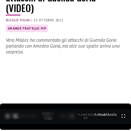
(VIDEO)
NICOLÒ FIGINI
|
15 OTTOBRE 2021
GRANDE FRATELLO VIP
Vera Miales ha commentato gli attacchi di Guenda Goria
parlando con Amedeo Goria, ma alle sue spalle arriva una
sorpresa.
0:27 /
Ad
hub
Media
POWERED
1
/
2
1:40
BY