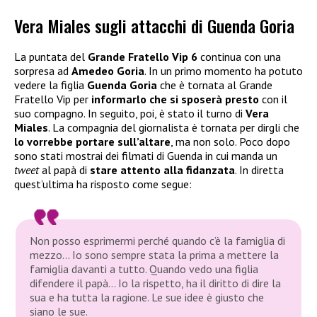
Vera Miales sugli attacchi di Guenda Goria
La puntata del
Grande Fratello Vip 6
continua con una
sorpresa ad
Amedeo Goria
. In un primo momento ha potuto
vedere la figlia
Guenda Goria
che è tornata al Grande
Fratello Vip per
informarlo che si sposerà presto
con il
suo compagno. In seguito, poi, è stato il turno di
Vera
Miales
. La compagnia del giornalista è tornata per dirgli che
lo vorrebbe portare sull’altare
, ma non solo. Poco dopo
sono stati mostrai dei filmati di Guenda in cui manda un
tweet
al papà di
stare attento alla fidanzata
. In diretta
quest’ultima ha risposto come segue:
Non posso esprimermi perché quando c’è la famiglia di
mezzo… Io sono sempre stata la prima a mettere la
famiglia davanti a tutto. Quando vedo una figlia
difendere il papà… Io la rispetto, ha il diritto di dire la
sua e ha tutta la ragione. Le sue idee è giusto che
siano le sue.