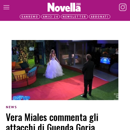
SANREMO
AMICI 24
NEWSLETTER
ABBONATI
NEWS
Vera Miales commenta gli
attacchi di Guenda Goria