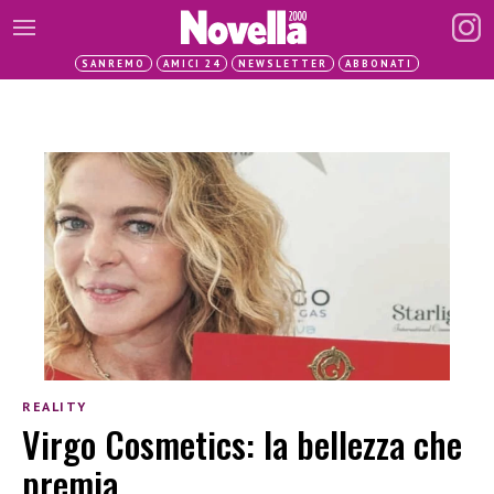
SANREMO
AMICI 24
NEWSLETTER
ABBONATI
REALITY
Virgo Cosmetics: la bellezza che
premia