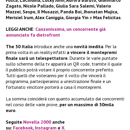
Fusca, LaCindina, Lucky John, Aurora Baruto, Gianmarco
Zagato, Nicole Pallado, Giulia Sara Salemi, Valerio
Mazzei, Sespo, Il Musazzi, Panda Boi, Jhonatan Mujica,
Merisiel Irum, Alex Caniggia, Giorgia Yin
e
Max Felicitas
.
LEGGI ANCHE
:
Canzonissima, un concorrente già
annunciato fa dietrofront
The 50 Italia
introduce anche una
novità inedita
. Per la
prima volta in un reality infatti
a vincere il montepremi
finale sarà un telespettatore
. Durante le varie puntate
sullo schermo della tv apparirà un QR code, tramite il quale
il pubblico potrà votare il proprio concorrente preferito.
Tutti quelli che voteranno per il volto che vincerà il
programma, parteciperanno a un’estrazione finale e un
fortunato vincitore porterà a casa il montepremi.
La somma coinciderà con quanto accumulato dai concorrenti
nel corso delle varie prove,
per un massimo di 50mila
euro
.
Seguite
Novella 2000
anche
su:
Facebook
,
Instagram
e
X
.