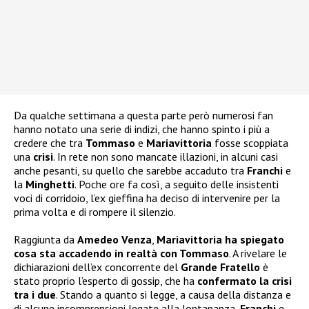
Da qualche settimana a questa parte però numerosi fan
hanno notato una serie di indizi, che hanno spinto i più a
credere che tra
Tommaso
e
Mariavittoria
fosse scoppiata
una
crisi
. In rete non sono mancate illazioni, in alcuni casi
anche pesanti, su quello che sarebbe accaduto tra
Franchi
e
la
Minghetti
. Poche ore fa così, a seguito delle insistenti
voci di corridoio, l’ex gieffina ha deciso di intervenire per la
prima volta e di rompere il silenzio.
Raggiunta da
Amedeo Venza
,
Mariavittoria ha spiegato
cosa sta accadendo in realtà con Tommaso
. A rivelare le
dichiarazioni dell’ex concorrente del
Grande Fratello
è
stato proprio l’esperto di gossip, che ha
confermato la crisi
tra i due
. Stando a quanto si legge, a causa della distanza e
di alcune incomprensioni legate alla lontananza,
Franchi
e