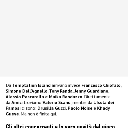
Da
Temptation Island
arrivano invece
Francesco Chiofalo,
Simone Dell’Agnello, Tony Renda, Jenny Guardiano,
Alessia Pascarella e Maika Randazzo
. Direttamente
da
Amici
troviamo
Valerio Scanu
, mentre da
L’Isola dei
Famosi
ci sono:
Drusilla Gucci, Paolo Noise
e
Khady
Gueye
. Ma non è finita qui.
Gli altri concorrenti e la vera novità del gioco