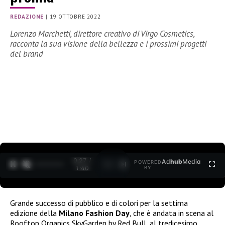
REDAZIONE
|
19 OTTOBRE 2022
Lorenzo Marchetti, direttore creativo di Virgo Cosmetics,
racconta la sua visione della bellezza e i prossimi progetti
del brand
0:28 /
Ad
hub
Media
POWERED
1
/
2
1:40
BY
Grande successo di pubblico e di colori per la settima
edizione della
Milano Fashion Day
, che è andata in scena al
Rooftop Organics SkyGarden by Red Bull, al tredicesimo