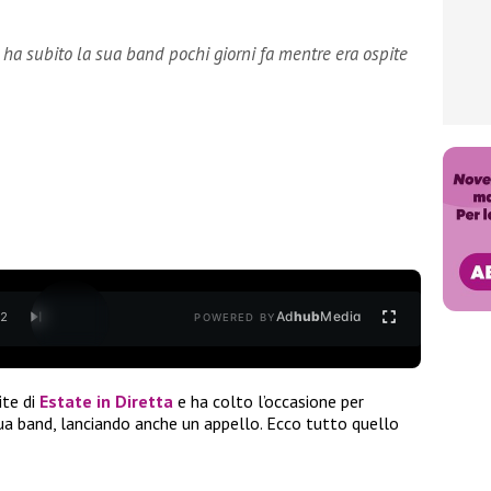
 ha subito la sua band pochi giorni fa mentre era ospite
Ad
hub
Media
/
2
POWERED BY
ite di
Estate in Diretta
e ha colto l’occasione per
sua band, lanciando anche un appello. Ecco tutto quello