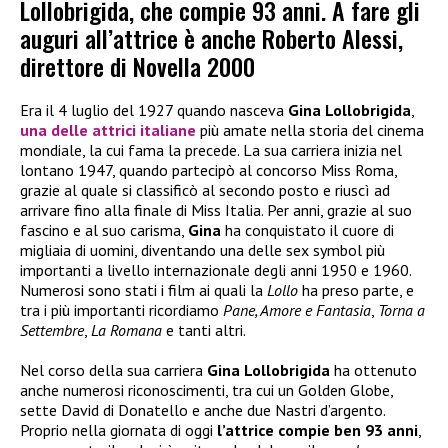
Lollobrigida, che compie 93 anni. A fare gli
auguri all’attrice è anche Roberto Alessi,
direttore di Novella 2000
Era il 4 luglio del 1927 quando nasceva
Gina Lollobrigida
,
una delle attrici italiane
più amate nella storia del cinema
mondiale, la cui fama la precede. La sua carriera inizia nel
lontano 1947, quando partecipò al concorso Miss Roma,
grazie al quale si classificò al secondo posto e riuscì ad
arrivare fino alla finale di Miss Italia. Per anni, grazie al suo
fascino e al suo carisma,
Gina
ha conquistato il cuore di
migliaia di uomini, diventando una delle sex symbol più
importanti a livello internazionale degli anni 1950 e 1960.
Numerosi sono stati i film ai quali la
Lollo
ha preso parte, e
tra i più importanti ricordiamo
Pane, Amore e Fantasia
,
Torna a
Settembre
,
La Romana
e tanti altri.
Nel corso della sua carriera
Gina Lollobrigida
ha ottenuto
anche numerosi riconoscimenti, tra cui un Golden Globe,
sette David di Donatello e anche due Nastri d’argento.
Proprio nella giornata di oggi
l’attrice compie ben 93 anni
,