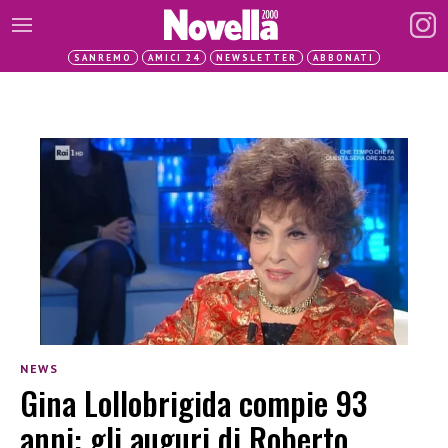
SANREMO
AMICI 24
NEWSLETTER
ABBONATI
NEWS
Gina Lollobrigida compie 93
anni: gli auguri di Roberto