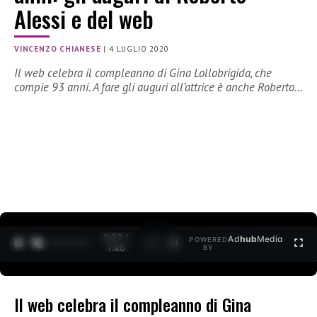
Alessi e del web
VINCENZO CHIANESE
|
4 LUGLIO 2020
Il web celebra il compleanno di Gina Lollobrigida, che
compie 93 anni. A fare gli auguri all’attrice è anche Roberto…
0:27 /
Ad
hub
Media
POWERED
1
/
2
1:40
BY
Il web celebra il compleanno di Gina