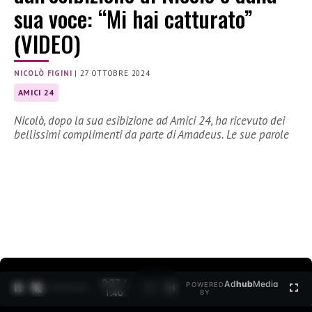
sua voce: “Mi hai catturato”
(VIDEO)
NICOLÒ FIGINI
|
27 OTTOBRE 2024
AMICI 24
Nicolò, dopo la sua esibizione ad Amici 24, ha ricevuto dei
bellissimi complimenti da parte di Amadeus. Le sue parole
0:28 /
Ad
hub
Media
POWERED
1
/
2
1:40
BY