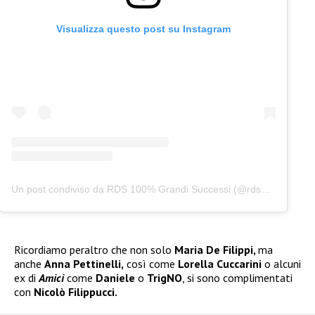
Visualizza questo post su Instagram
Un post condiviso da RDS 100% Grandi Successi (@rds_official)
Ricordiamo peraltro che non solo
Maria De Filippi,
ma
anche
Anna Pettinelli,
così come
Lorella Cuccarini
o alcuni
ex di
Amici
come
Daniele
o
TrigNO
, si sono complimentati
con
Nicolò Filippucci.