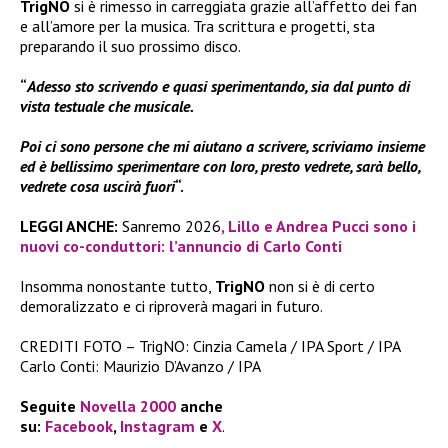
TrigNO
si è rimesso in carreggiata grazie all’affetto dei fan
e all’amore per la musica. Tra scrittura e progetti, sta
preparando il suo prossimo disco.
“
Adesso sto scrivendo e quasi sperimentando, sia dal punto di
vista testuale che musicale.
Poi ci sono persone che mi aiutano a scrivere, scriviamo insieme
ed è bellissimo sperimentare con loro, presto vedrete, sarà bello,
vedrete cosa uscirà fuori
“.
LEGGI ANCHE:
Sanremo 2026
, Lillo e Andrea Pucci sono i
nuovi co-conduttori: l’annuncio di Carlo Conti
Insomma nonostante tutto,
TrigNO
non si è di certo
demoralizzato e ci riproverà magari in futuro.
CREDITI FOTO – TrigNO: Cinzia Camela / IPA Sport / IPA
Carlo Conti: Maurizio D’Avanzo / IPA
Seguite
Novella 2000
anche
su:
Facebook
,
Instagram
e
X
.