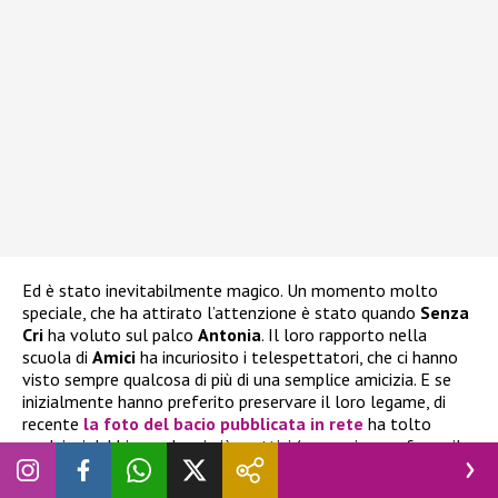
Ed è stato inevitabilmente magico. Un momento molto
speciale, che ha attirato l’attenzione è stato quando
Senza
Cri
ha voluto sul palco
Antonia
. Il loro rapporto nella
scuola di
Amici
ha incuriosito i telespettatori, che ci hanno
visto sempre qualcosa di più di una semplice amicizia. E se
inizialmente hanno preferito preservare il loro legame, di
recente
la foto del bacio pubblicata in rete
ha tolto
qualsiasi dubbio, anche ai più scettici (semmai ce ne fosse il
bisogno)