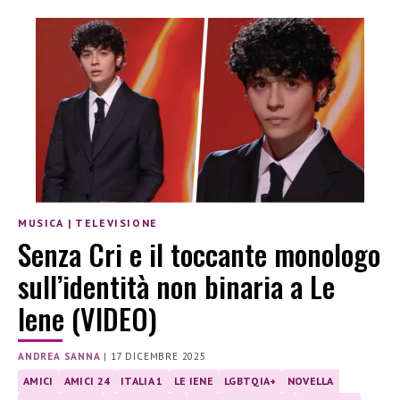
MUSICA
|
TELEVISIONE
Senza Cri e il toccante monologo
sull’identità non binaria a Le
Iene (VIDEO)
ANDREA SANNA
|
17 DICEMBRE 2025
AMICI
AMICI 24
ITALIA 1
LE IENE
LGBTQIA+
NOVELLA