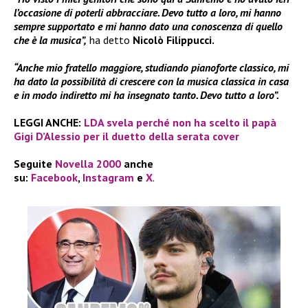
l’occasione di poterli abbracciare. Devo tutto a loro, mi hanno
sempre supportato e mi hanno dato una conoscenza di quello
che è la musica”,
ha detto
Nicolò Filippucci.
“Anche mio fratello maggiore, studiando pianoforte classico, mi
ha dato la possibilità di crescere con la musica classica in casa
e in modo indiretto mi ha insegnato tanto. Devo tutto a loro”.
LEGGI ANCHE:
LDA svela perché non ha scelto il papà
Gigi D’Alessio per il duetto della serata cover
Seguite
Novella 2000
anche
su:
Facebook
,
Instagram
e
X
.