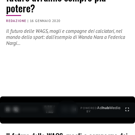
potere?
REDAZIONE
|
16 GENNAIO 2020
Il futuro delle WAGS, mogli e compagne dei calciatori, nel
mondo dello sport: dall’esempio di Wanda Nara a Federica
Nargi…
0:30 /
Ad
hub
Media
POWERED
1
/
2
1:40
BY