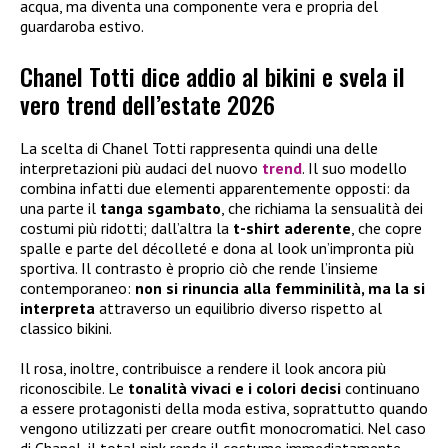
acqua, ma diventa una componente vera e propria del
guardaroba estivo.
Chanel Totti dice addio al bikini e svela il
vero trend dell’estate 2026
La scelta di Chanel Totti rappresenta quindi una delle
interpretazioni più audaci del nuovo
trend
. Il suo modello
combina infatti due elementi apparentemente opposti: da
una parte il
tanga sgambato
, che richiama la sensualità dei
costumi più ridotti; dall’altra la
t-shirt aderente
, che copre
spalle e parte del décolleté e dona al look un’impronta più
sportiva. Il contrasto è proprio ciò che rende l’insieme
contemporaneo:
non si rinuncia alla femminilità, ma la si
interpreta
attraverso un equilibrio diverso rispetto al
classico bikini.
Il rosa, inoltre, contribuisce a rendere il look ancora più
riconoscibile. Le
tonalità vivaci e i colori decisi
continuano
a essere protagonisti della moda estiva, soprattutto quando
vengono utilizzati per creare outfit monocromatici. Nel caso