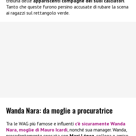
tribuna delle
appariscenti compagne dei suoi calciatori
.
Tanto che queste furono persino accusate di rubare la scena
ai ragazzi sul rettangolo verde.
Wanda Nara: da moglie a procuratrice
Tra le WAG più famose e influenti
c’è sicuramente
Wanda
Nara
, moglie di
Mauro Icardi
, nonché sua manager. Wanda,
precedentemente sposata con
Maxi López
, collega e amico