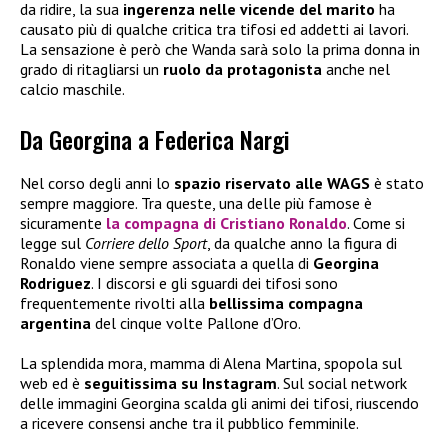
da ridire, la sua
ingerenza nelle vicende del marito
ha
causato più di qualche critica tra tifosi ed addetti ai lavori.
La sensazione è però che Wanda sarà solo la prima donna in
grado di ritagliarsi un
ruolo da protagonista
anche nel
calcio maschile.
Da Georgina a Federica Nargi
Nel corso degli anni lo
spazio riservato alle WAGS
è stato
sempre maggiore. Tra queste, una delle più famose è
sicuramente
la compagna di
Cristiano Ronaldo
. Come si
legge sul
Corriere dello Sport
, da qualche anno la figura di
Ronaldo viene sempre associata a quella di
Georgina
Rodriguez
. I discorsi e gli sguardi dei tifosi sono
frequentemente rivolti alla
bellissima compagna
argentina
del cinque volte Pallone d’Oro.
La splendida mora, mamma di Alena Martina, spopola sul
web ed è
seguitissima su Instagram
. Sul social network
delle immagini Georgina scalda gli animi dei tifosi, riuscendo
a ricevere consensi anche tra il pubblico femminile.