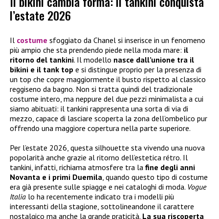
Il bikini cambia forma: il tankini conquista
l’estate 2026
Il
costume
sfoggiato da Chanel si inserisce in un fenomeno
più ampio che sta prendendo piede nella moda mare:
il
ritorno del tankini
. Il modello
nasce dall’unione tra il
bikini e il tank top
e si distingue proprio per la presenza di
un top che copre maggiormente il busto rispetto al classico
reggiseno da bagno. Non si tratta quindi del tradizionale
costume intero, ma neppure del due pezzi minimalista a cui
siamo abituati: il tankini rappresenta una sorta di via di
mezzo, capace di lasciare scoperta la zona dell’ombelico pur
offrendo una maggiore copertura nella parte superiore.
Per l’estate 2026, questa silhouette sta vivendo una nuova
popolarità anche grazie al ritorno dell’estetica rétro. Il
tankini, infatti, richiama atmosfere tra la
fine degli anni
Novanta e i primi Duemila
, quando questo tipo di costume
era già presente sulle spiagge e nei cataloghi di moda.
Vogue
Italia
lo ha recentemente indicato tra i modelli più
interessanti della stagione, sottolineandone il carattere
nostalgico ma anche la grande praticità.
La sua riscoperta