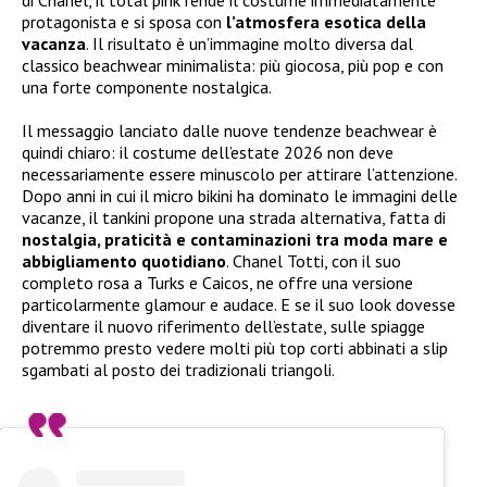
di Chanel, il total pink rende il costume immediatamente
protagonista e si sposa con
l’atmosfera esotica della
vacanza
. Il risultato è un’immagine molto diversa dal
classico beachwear minimalista: più giocosa, più pop e con
una forte componente nostalgica.
Il messaggio lanciato dalle nuove tendenze beachwear è
quindi chiaro: il costume dell’estate 2026 non deve
necessariamente essere minuscolo per attirare l’attenzione.
Dopo anni in cui il micro bikini ha dominato le immagini delle
vacanze, il tankini propone una strada alternativa, fatta di
nostalgia, praticità e contaminazioni tra moda mare e
abbigliamento quotidiano
. Chanel Totti, con il suo
completo rosa a Turks e Caicos, ne offre una versione
particolarmente glamour e audace. E se il suo look dovesse
diventare il nuovo riferimento dell’estate, sulle spiagge
potremmo presto vedere molti più top corti abbinati a slip
sgambati al posto dei tradizionali triangoli.