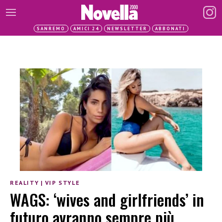
SANREMO
AMICI 24
NEWSLETTER
ABBONATI
REALITY
|
VIP STYLE
WAGS: ‘wives and girlfriends’ in
futuro avranno sempre più