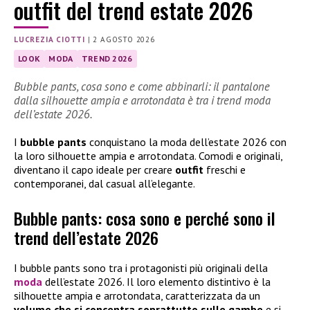
outfit del trend estate 2026
LUCREZIA CIOTTI
|
2 AGOSTO 2026
LOOK
MODA
TREND 2026
Bubble pants, cosa sono e come abbinarli: il pantalone
dalla silhouette ampia e arrotondata è tra i trend moda
dell’estate 2026.
I
bubble pants
conquistano la moda dell’estate 2026 con
la loro silhouette ampia e arrotondata. Comodi e originali,
diventano il capo ideale per creare
outfit
freschi e
contemporanei, dal casual all’elegante.
Bubble pants: cosa sono e perché sono il
trend dell’estate 2026
I bubble pants sono tra i protagonisti più originali della
moda
dell’estate 2026. Il loro elemento distintivo è la
silhouette ampia e arrotondata, caratterizzata da un
volume che si concentra soprattutto sulle gambe
e si