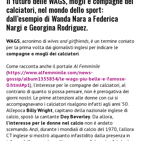
Il futuro delle WAGS, mogli e compagne dei
calciatori, nel mondo dello sport:
dall’esempio di Wanda Nara a Federica
Nargi e Georgina Rodriguez.
WAGS
, acronimo di
wives and girlfriends
, è un termine coniato
per la prima volta dai giornalisti inglesi per indicare le
compagne o mogli dei calciatori
.
Come racconta anche il portale
Al Femminile
(
https://www.alfemminile.com/news-
gossip/album1355854/le-wags-piu-belle-e-famose-
0.html#p1
), l’interesse per le compagne dei calciatori, al
contrario di quanto si possa pensare, non è prerogativa dei
giorni nostri. Le prime attenzioni alle donne con cui si
accompagnavano i calciatori risalgono infatti agli anni ’50.
All’epoca
Billy Wright
, capitano della nazionale inglese di
calcio, sposò la cantante
Doy Beverley
. Da allora,
l’interesse per le donne nel calcio
non è andato
scemando. Anzi, durante i mondiali di calcio del 1970, l’allora
CT inglese si mostrò alquanto infastidito dalla presenza in