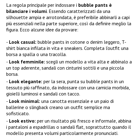
La regola principale per indossare i
bubble pants è
bilanciare i volumi
. Essendo caratterizzati da una
silhouette ampia e arrotondata, è preferibile abbinarli a capi
più essenziali nella parte superiore, così da definire meglio la
figura. Ecco alcune idee da provare:
Look casual:
bubble pants in cotone o denim leggero, T-
shirt bianca infilata in vita e sneakers. Completa l’outfit una
borsa a spalla o una tracolla.
Look femminile:
scegli un modello a vita alta e abbinalo a
un top aderente, sandali con cinturini sottili e una piccola
borsa.
Look elegante:
per la sera, punta su bubble pants in un
tessuto più raffinato, da indossare con una camicia morbida,
gioielli luminosi e sandali con tacco.
Look minimal:
una canotta essenziale e un paio di
ballerine o slingback creano un outfit semplice ma
sofisticato.
Look estivo:
per un risultato più fresco e informale, abbina
i pantaloni a espadrillas o sandali flat, soprattutto quando il
modello presenta volumi particolarmente pronunciati.