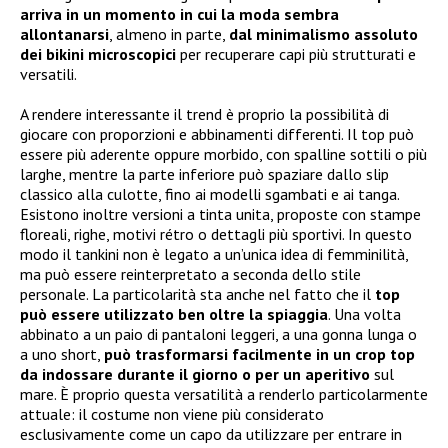
arriva in un momento in cui la moda sembra
allontanarsi
, almeno in parte,
dal minimalismo assoluto
dei bikini microscopici
per recuperare capi più strutturati e
versatili.
A rendere interessante il trend è proprio la possibilità di
giocare con proporzioni e abbinamenti differenti. Il top può
essere più aderente oppure morbido, con spalline sottili o più
larghe, mentre la parte inferiore può spaziare dallo slip
classico alla culotte, fino ai modelli sgambati e ai tanga.
Esistono inoltre versioni a tinta unita, proposte con stampe
floreali, righe, motivi rétro o dettagli più sportivi. In questo
modo il tankini non è legato a un’unica idea di femminilità,
ma può essere reinterpretato a seconda dello stile
personale. La particolarità sta anche nel fatto che il
top
può essere utilizzato ben oltre la spiaggia
. Una volta
abbinato a un paio di pantaloni leggeri, a una gonna lunga o
a uno short,
può trasformarsi facilmente in un crop top
da indossare durante il giorno o per un aperitivo
sul
mare. È proprio questa versatilità a renderlo particolarmente
attuale: il costume non viene più considerato
esclusivamente come un capo da utilizzare per entrare in