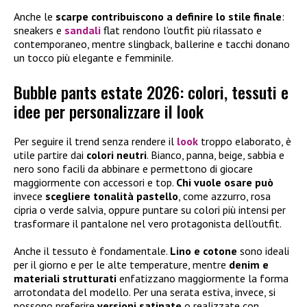
Anche le
scarpe contribuiscono a definire lo stile finale
:
sneakers e
sandali
flat rendono l’outfit più rilassato e
contemporaneo, mentre slingback, ballerine e tacchi donano
un tocco più elegante e femminile.
Bubble pants estate 2026: colori, tessuti e
idee per personalizzare il look
Per seguire il trend senza rendere il
look
troppo elaborato, è
utile partire dai
colori neutri
. Bianco, panna, beige, sabbia e
nero sono facili da abbinare e permettono di giocare
maggiormente con accessori e top.
Chi vuole osare può
invece
scegliere tonalità pastello
, come azzurro, rosa
cipria o verde salvia, oppure puntare su colori più intensi per
trasformare il pantalone nel vero protagonista dell’outfit.
Anche il tessuto è fondamentale.
Lino e cotone
sono ideali
per il giorno e per le alte temperature, mentre
denim e
materiali strutturati
enfatizzano maggiormente la forma
arrotondata del modello. Per una serata estiva, invece, si
possono preferire
versioni satinate
o realizzate con