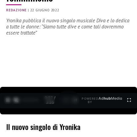
REDAZIONE
|
22 GIUGNO 2022
Yronika pubblica il nuovo singolo musicale Diva e lo dedica
a tutte le donne: “Siamo tutte dive e come tali dovremmo
essere trattate”
0:28 /
Ad
hub
Media
POWERED
1
/
2
3:35
BY
Il nuovo singolo di Yronika