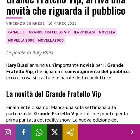
novità che riguarda il pubblico
VINCENZO CHIANESE
|
10 MARZO 2026
CANALE 5
GRANDE FRATELLO VIP
ILARY BLASI
NOVELLA
NOVELLA 2000
NOVELLA2000
Le parole di Ilary Blasi
Ilary Blasi
annuncia un’importante
novità
per il
Grande
Fratello Vip
, che riguarda il
coinvolgimento del pubblico
:
ecco di cosa si tratta e le parole della conduttrice.
La novità del Grande Fratello Vip
Finalmente ci siamo! Manca una sola settimana alla
partenza del
Grande Fratello Vip
e tutto è pronto per la
prima puntata del reality show. La nuova edizione del
programma sarà ricca di novità, a partire dalla conduzione. A
tornare al timone della trasmissione, dopo alcuni anni di
assenza, sarà infatti
Ilary Blasi
, pronta a rimettersi in gioco