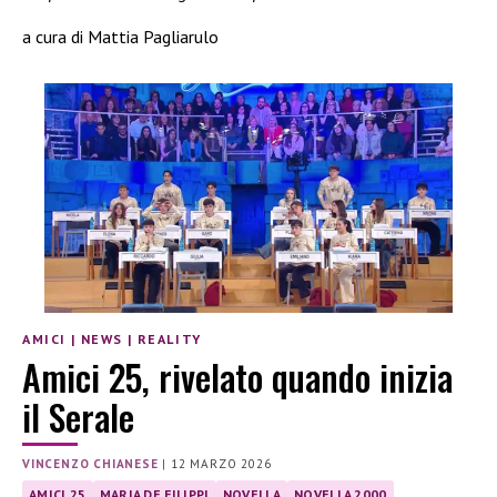
a cura di Mattia Pagliarulo
AMICI
|
NEWS
|
REALITY
Amici 25, rivelato quando inizia
il Serale
VINCENZO CHIANESE
|
12 MARZO 2026
AMICI 25
MARIA DE FILIPPI
NOVELLA
NOVELLA 2000