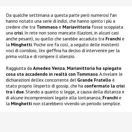
Da qualche settimana a questa parte però numerosi fan
hanno notato una serie di indizi, che hanno spinto i più a
credere che tra
Tommaso
e
Mariavittoria
fosse scoppiata
una
crisi
. In rete non sono mancate illazioni, in alcuni casi
anche pesanti, su quello che sarebbe accaduto tra
Franchi
e
la
Minghetti
. Poche ore fa così, a seguito delle insistenti
voci di corridoio, l’ex gieffina ha deciso di intervenire per la
prima volta e di rompere il silenzio.
Raggiunta da
Amedeo Venza
,
Mariavittoria ha spiegato
cosa sta accadendo in realtà con Tommaso
. A rivelare le
dichiarazioni dell’ex concorrente del
Grande Fratello
è
stato proprio l’esperto di gossip, che ha
confermato la crisi
tra i due
. Stando a quanto si legge, a causa della distanza e
di alcune incomprensioni legate alla lontananza,
Franchi
e
la
Minghetti
non starebbero vivendo un periodo semplice.