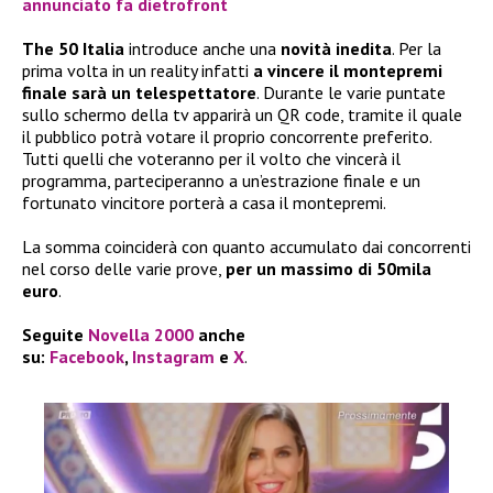
annunciato fa dietrofront
The 50 Italia
introduce anche una
novità inedita
. Per la
prima volta in un reality infatti
a vincere il montepremi
finale sarà un telespettatore
. Durante le varie puntate
sullo schermo della tv apparirà un QR code, tramite il quale
il pubblico potrà votare il proprio concorrente preferito.
Tutti quelli che voteranno per il volto che vincerà il
programma, parteciperanno a un’estrazione finale e un
fortunato vincitore porterà a casa il montepremi.
La somma coinciderà con quanto accumulato dai concorrenti
nel corso delle varie prove,
per un massimo di 50mila
euro
.
Seguite
Novella 2000
anche
su:
Facebook
,
Instagram
e
X
.