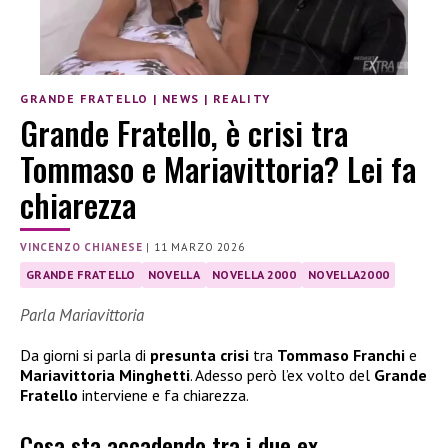
GRANDE FRATELLO
|
NEWS
|
REALITY
Grande Fratello, è crisi tra
Tommaso e Mariavittoria? Lei fa
chiarezza
VINCENZO CHIANESE
|
11 MARZO 2026
GRANDE FRATELLO
NOVELLA
NOVELLA 2000
NOVELLA2000
Parla Mariavittoria
Da giorni si parla di
presunta crisi
tra
Tommaso Franchi
e
Mariavittoria Minghetti
. Adesso però l’ex volto del
Grande
Fratello
interviene e fa chiarezza.
Cosa sta accadendo tra i due ex