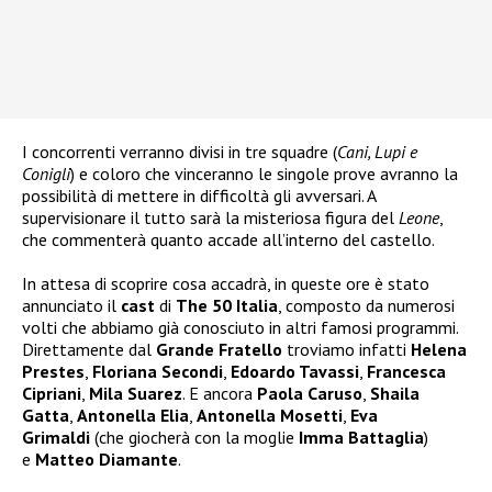
I concorrenti verranno divisi in tre squadre (
Cani, Lupi e
Conigli
) e coloro che vinceranno le singole prove avranno la
possibilità di mettere in difficoltà gli avversari. A
supervisionare il tutto sarà la misteriosa figura del
Leone
,
che commenterà quanto accade all’interno del castello.
In attesa di scoprire cosa accadrà, in queste ore è stato
annunciato il
cast
di
The 50 Italia
, composto da numerosi
volti che abbiamo già conosciuto in altri famosi programmi.
Direttamente dal
Grande Fratello
troviamo infatti
Helena
Prestes
,
Floriana Secondi
,
Edoardo Tavassi
,
Francesca
Cipriani
,
Mila Suarez
. E ancora
Paola Caruso
,
Shaila
Gatta
,
Antonella Elia
,
Antonella Mosetti
,
Eva
Grimaldi
(che giocherà con la moglie
Imma Battaglia
)
e
Matteo Diamante
.