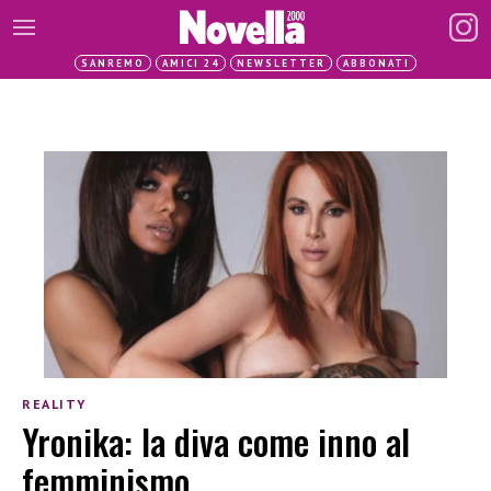
SANREMO
AMICI 24
NEWSLETTER
ABBONATI
REALITY
Yronika: la diva come inno al
femminismo