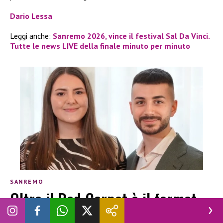
Dario Lessa
Leggi anche:
Sanremo 2026, vince il festival Sal Da Vinci.
Tutte le news LIVE della finale minuto per minuto
SANREMO
Oltre il Red Carpet è il format
più esclusivo di Sanremo che ha