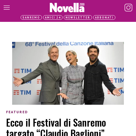
SANREMO
AMICI 24
NEWSLETTER
ABBONATI
FEATURED
Ecco il Festival di Sanremo
targato “Claudio Baglioni”