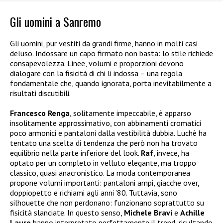
Gli uomini a Sanremo
Gli uomini, pur vestiti da grandi firme, hanno in molti casi
deluso. Indossare un capo firmato non basta: lo stile richiede
consapevolezza. Linee, volumi e proporzioni devono
dialogare con la fisicità di chi li indossa – una regola
fondamentale che, quando ignorata, porta inevitabilmente a
risultati discutibili.
Francesco Renga
, solitamente impeccabile, è apparso
insolitamente approssimativo, con abbinamenti cromatici
poco armonici e pantaloni dalla vestibilità dubbia. Luchè ha
tentato una scelta di tendenza che però non ha trovato
equilibrio nella parte inferiore del look.
Raf
, invece, ha
optato per un completo in velluto elegante, ma troppo
classico, quasi anacronistico.
La moda contemporanea
propone volumi importanti: pantaloni ampi, giacche over,
doppiopetto e richiami agli anni ’80. Tuttavia, sono
silhouette che non perdonano: funzionano soprattutto su
fisicità slanciate. In questo senso,
Michele Bravi
e
Achille
Lauro
hanno interpretato perfettamente il trend, risultando