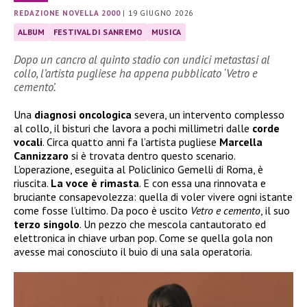
REDAZIONE NOVELLA 2000
|
19 GIUGNO 2026
ALBUM
FESTIVAL DI SANREMO
MUSICA
Dopo un cancro al quinto stadio con undici metastasi al
collo, l’artista pugliese ha appena pubblicato ‘Vetro e
cemento’.
Una
diagnosi
oncologica
severa, un intervento complesso
al collo, il bisturi che lavora a pochi millimetri dalle
corde
vocali
. Circa quatto anni fa l’artista pugliese
Marcella
Cannizzaro
si è trovata dentro questo scenario.
L’operazione, eseguita al Policlinico Gemelli di Roma, è
riuscita.
La voce è rimasta
. E con essa una rinnovata e
bruciante consapevolezza: quella di voler vivere ogni istante
come fosse l’ultimo. Da poco è uscito
Vetro e cemento
, il suo
terzo
singolo
. Un pezzo che mescola cantautorato ed
elettronica in chiave urban pop. Come se quella gola non
avesse mai conosciuto il buio di una sala operatoria.