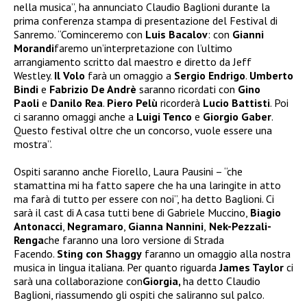
nella musica”, ha annunciato Claudio Baglioni durante la
prima conferenza stampa di presentazione del Festival di
Sanremo. “Cominceremo con
Luis Bacalov
: con
Gianni
Morandi
faremo un’interpretazione con l’ultimo
arrangiamento scritto dal maestro e diretto da Jeff
Westley.
Il Volo
farà un omaggio a
Sergio Endrigo
.
Umberto
Bindi
e
Fabrizio De Andrè
saranno ricordati con
Gino
Paoli
e
Danilo Rea
.
Piero Pelù
ricorderà
Lucio Battisti
. Poi
ci saranno omaggi anche a
Luigi Tenco
e
Giorgio Gaber
.
Questo festival oltre che un concorso, vuole essere una
mostra”.
Ospiti saranno anche Fiorello, Laura Pausini – “che
stamattina mi ha fatto sapere che ha una laringite in atto
ma farà di tutto per essere con noi”, ha detto Baglioni. Ci
sarà il cast di A casa tutti bene di Gabriele Muccino,
Biagio
Antonacci
,
Negramaro
,
Gianna Nannini
,
Nek-Pezzali-
Renga
che faranno una loro versione di Strada
Facendo.
Sting con Shaggy
faranno un omaggio alla nostra
musica in lingua italiana. Per quanto riguarda
James Taylor
ci
sarà una collaborazione con
Giorgia,
ha detto Claudio
Baglioni, riassumendo gli ospiti che saliranno sul palco.