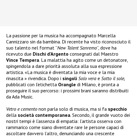
La passione per la musica ha accompagnato Marcella
Cannizzaro sin da bambina. Di recente ha visto riconosciuto il
suo talento nel format “
New Talent Sanremo
”, dove ha
ricevuto due
Dischi
d’Argento
consegnati dal Maestro
Vince
Tempera
. La malattia ha agito come un detonatore,
spingendola a dare priorità assoluta alla sua espressione
artistica. «La musica è diventata la mia voce e la mia
rinascita » rivendica. Dopo i
singoli
Solo vera
e
Sotto il sole,
pubblicati con l’etichetta
Orangle
di Milano, è pronta a
proseguire il suo percorso: i prossimi brani saranno distribuiti
da Ada Music.
Vetro e cemento
non parla solo di musica, ma si fa
specchio
della
società
contemporanea
. Secondo, il grande vuoto dei
nostri tempi è l’assenza di empatia: l’artista osserva con
rammarico come siano diventate rare le persone capaci di
ascoltare davvero l’altro, denunciando una crescente