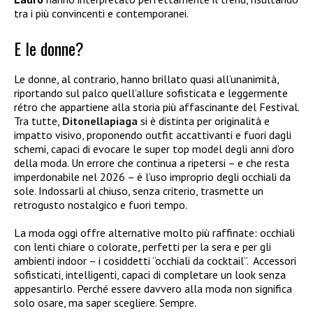
tra i più convincenti e contemporanei.
E le donne?
Le donne, al contrario, hanno brillato quasi all’unanimità,
riportando sul palco quell’allure sofisticata e leggermente
rétro che appartiene alla storia più affascinante del Festival.
Tra tutte,
Ditonellapiaga
si è distinta per originalità e
impatto visivo, proponendo outfit accattivanti e fuori dagli
schemi, capaci di evocare le super top model degli anni d’oro
della moda.
Un errore che continua a ripetersi – e che resta
imperdonabile nel 2026 – è l’uso improprio degli occhiali da
sole. Indossarli al chiuso, senza criterio, trasmette un
retrogusto nostalgico e fuori tempo.
La moda oggi offre alternative molto più raffinate: occhiali
con lenti chiare o colorate, perfetti per la sera e per gli
ambienti indoor – i cosiddetti “occhiali da cocktail”.
Accessori
sofisticati, intelligenti, capaci di completare un look senza
appesantirlo.
Perché essere davvero alla moda non significa
solo osare, ma saper scegliere. Sempre.