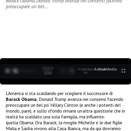
Barack Obama, Donald Trump avanza nei consensi facendo
preoccupare un bel…
0:27 /
Ad
hub
Media
POWERED
1
/
2
3:35
BY
L’America si sta scaldando per scegliere il successore di
Barack Obama
, Donald Trump avanza nei consensi facendo
preoccupare un bel po’ Hillary Clinton (e anche i potenti del
mondo, pare), e sullo sfondo rimane un’altra questione che in
realtà ha scaldato una sola famiglia, ma influente:
quella Obama. Ora Barack, la moglie Michelle e le due figlie
Malia e Sasha vivono alla Casa Bianca, ma da qui dovranno