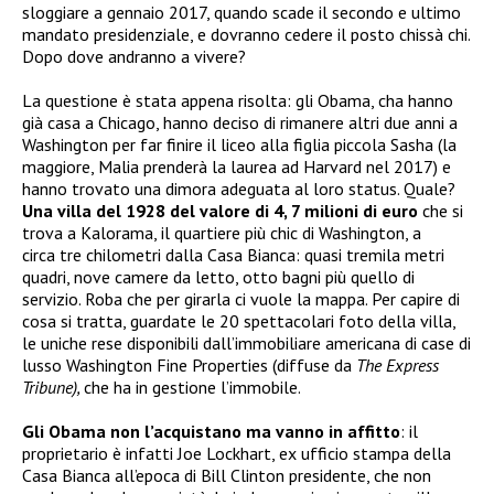
sloggiare a gennaio 2017, quando scade il secondo e ultimo
mandato presidenziale, e dovranno cedere il posto chissà chi.
Dopo dove andranno a vivere?
La questione è stata appena risolta: gli Obama, cha hanno
già casa a Chicago, hanno deciso di rimanere altri due anni a
Washington per far finire il liceo alla figlia piccola Sasha (la
maggiore, Malia prenderà la laurea ad Harvard nel 2017) e
hanno trovato una dimora adeguata al loro status. Quale?
Una villa del 1928 del valore di 4, 7 milioni di euro
che si
trova a Kalorama, il quartiere più chic di Washington, a
circa tre chilometri dalla Casa Bianca: quasi tremila metri
quadri, nove camere da letto, otto bagni più quello di
servizio. Roba che per girarla ci vuole la mappa. Per capire di
cosa si tratta, guardate le 20 spettacolari foto della villa,
le uniche rese disponibili dall’immobiliare americana di case di
lusso Washington Fine Properties (diffuse da
The Express
Tribune),
che ha in gestione l’immobile.
Gli Obama non l’acquistano ma vanno in affitto
: il
proprietario è infatti Joe Lockhart, ex ufficio stampa della
Casa Bianca all’epoca di Bill Clinton presidente, che non