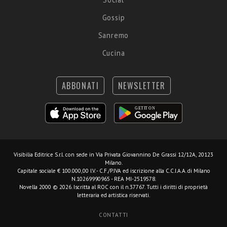
Gossip
Sanremo
Cucina
ABBONATI
NEWSLETTER
Visibilia Editrice S.r.l.
con sede in Via Privata Giovannino De Grassi 12/12A, 20123
Milano.
Capitale sociale € 100.000,00 I.V. - C.F./P.IVA ed iscrizione alla C.C.I.A.A. di Milano
N.10269990965 - REA MI-2519578.
Novella 2000 © 2026. Iscritta al ROC con il n.37767. Tutti i diritti di proprietà
letteraria ed artistica riservati.
CONTATTI