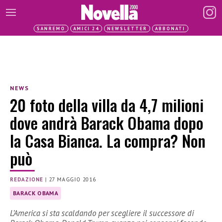
SANREMO
AMICI 24
NEWSLETTER
ABBONATI
NEWS
20 foto della villa da 4,7 milioni
dove andrà Barack Obama dopo
la Casa Bianca. La compra? Non
può
REDAZIONE
|
27 MAGGIO 2016
BARACK OBAMA
L’America si sta scaldando per scegliere il successore di