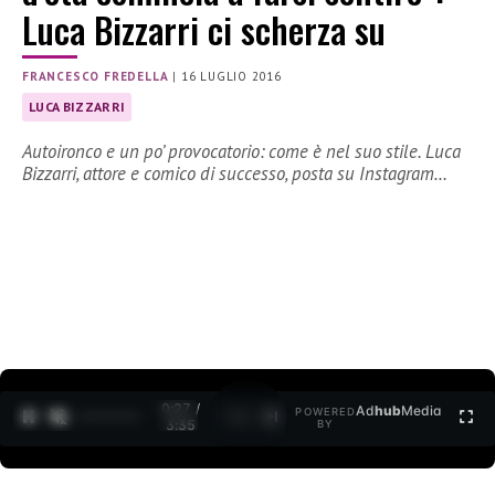
Luca Bizzarri ci scherza su
FRANCESCO FREDELLA
|
16 LUGLIO 2016
LUCA BIZZARRI
Autoironco e un po’ provocatorio: come è nel suo stile. Luca
Bizzarri, attore e comico di successo, posta su Instagram…
0:27 /
Ad
hub
Media
POWERED
1
/
2
3:35
BY