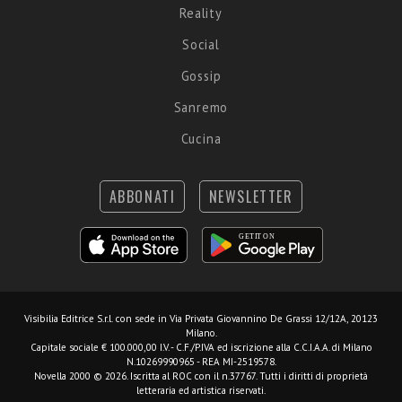
Reality
Social
Gossip
Sanremo
Cucina
ABBONATI
NEWSLETTER
Visibilia Editrice S.r.l.
con sede in Via Privata Giovannino De Grassi 12/12A, 20123
Milano.
Capitale sociale € 100.000,00 I.V. - C.F./P.IVA ed iscrizione alla C.C.I.A.A. di Milano
N.10269990965 - REA MI-2519578.
Novella 2000 © 2026. Iscritta al ROC con il n.37767. Tutti i diritti di proprietà
letteraria ed artistica riservati.