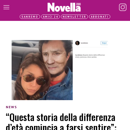
SANREMO
AMICI 24
NEWSLETTER
ABBONATI
NEWS
“Questa storia della differenza
d’età comincia a farsi sentire”: