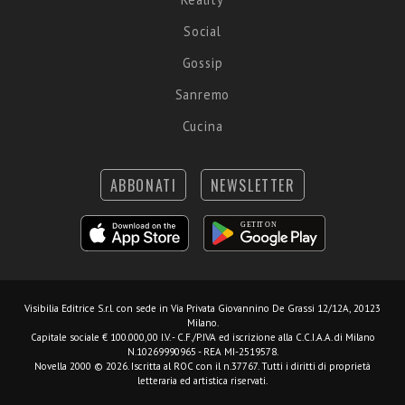
Social
Gossip
Sanremo
Cucina
ABBONATI
NEWSLETTER
Visibilia Editrice S.r.l.
con sede in Via Privata Giovannino De Grassi 12/12A, 20123
Milano.
Capitale sociale € 100.000,00 I.V. - C.F./P.IVA ed iscrizione alla C.C.I.A.A. di Milano
N.10269990965 - REA MI-2519578.
Novella 2000 © 2026. Iscritta al ROC con il n.37767. Tutti i diritti di proprietà
letteraria ed artistica riservati.