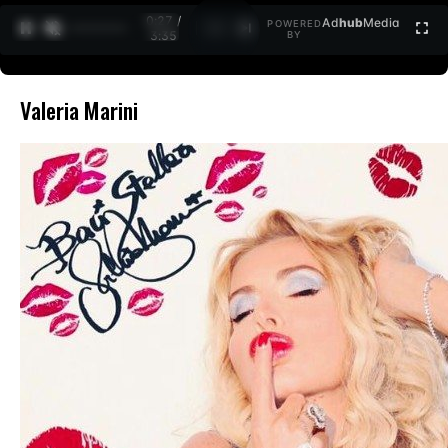
0:27 /
Ad
hub
Media
POWERED
1
/
2
3:35
BY
Valeria Marini