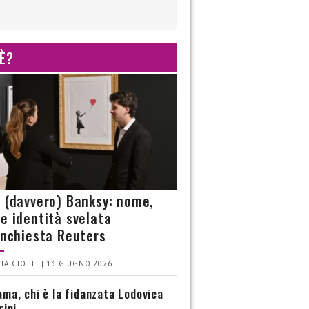
 È?
è (davvero) Banksy: nome,
 e identità svelata
’inchiesta Reuters
IA CIOTTI | 13 GIUGNO 2026
ma, chi è la fidanzata Lodovica
rini