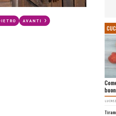
DIETRO
AVANTI
CUC
Come
buon
LUCREZ
Tiram