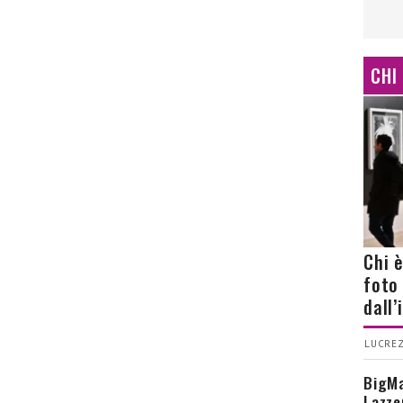
CHI
Chi 
foto
dall
LUCREZ
BigMa
Lazze