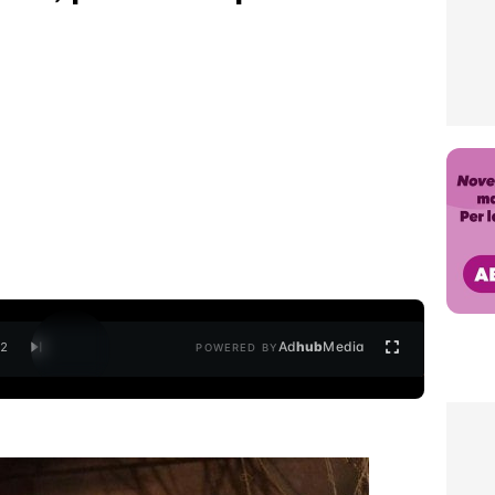
Ad
hub
Media
/
2
POWERED BY