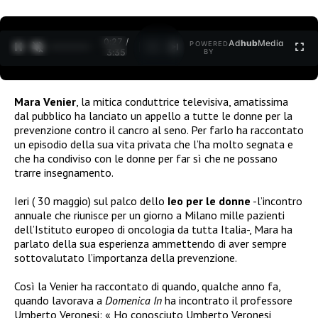
0:27 /
Ad
hub
Media
POWERED
1
/
2
3:35
BY
Mara Venier
, la mitica conduttrice televisiva, amatissima
dal pubblico ha lanciato un appello a tutte le donne per la
prevenzione contro il cancro al seno. Per farlo ha raccontato
un episodio della sua vita privata che l’ha molto segnata e
che ha condiviso con le donne per far sì che ne possano
trarre insegnamento.
Ieri ( 30 maggio) s
ul palco dello
Ieo per le donne
-l’incontro
annuale che riunisce per un giorno a Milano mille pazienti
dell’Istituto europeo di oncologia da tutta Italia-, Mara ha
parlato della sua esperienza ammettendo di aver sempre
sottovalutato l’importanza della prevenzione.
Così la Venier ha raccontato di quando, qualche anno fa,
quando lavorava a
Domenica In
ha incontrato il professore
Umberto Veronesi: «
H
o conosciuto Umberto Veronesi