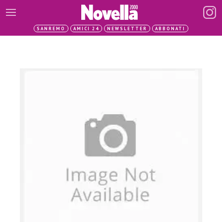
SANREMO
AMICI 24
NEWSLETTER
ABBONATI