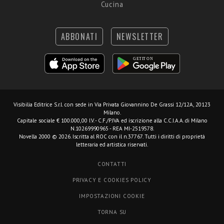
Cucina
ABBONATI
NEWSLETTER
Visibilia Editrice S.r.l.
con sede in Via Privata Giovannino De Grassi 12/12A, 20123
Milano.
Capitale sociale € 100.000,00 I.V. - C.F./P.IVA ed iscrizione alla C.C.I.A.A. di Milano
N.10269990965 - REA MI-2519578.
Novella 2000 © 2026. Iscritta al ROC con il n.37767. Tutti i diritti di proprietà
letteraria ed artistica riservati.
CONTATTI
PRIVACY E COOKIES POLICY
IMPOSTAZIONI COOKIE
TORNA SU