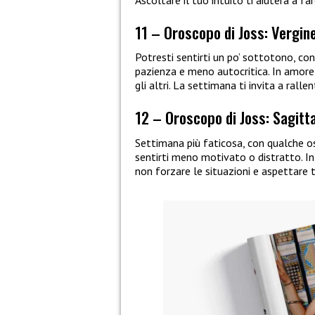
Ascoltare il tuo intuito ti aiuterà a fa
11 – Oroscopo di Joss: Vergin
Potresti sentirti un po’ sottotono, co
pazienza e meno autocritica. In amore
gli altri. La settimana ti invita a ralle
12 – Oroscopo di Joss: Sagitt
Settimana più faticosa, con qualche ost
sentirti meno motivato o distratto. In
non forzare le situazioni e aspettare t