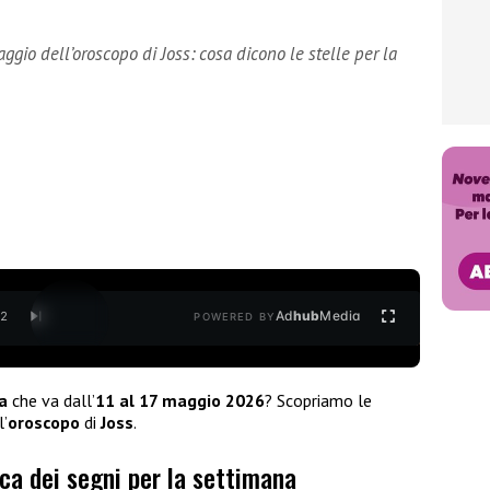
aggio dell’oroscopo di Joss: cosa dicono le stelle per la
Ad
hub
Media
/
2
POWERED BY
a
che va dall’
11 al 17 maggio 2026
? Scopriamo le
l’
oroscopo
di
Joss
.
ica dei segni per la settimana