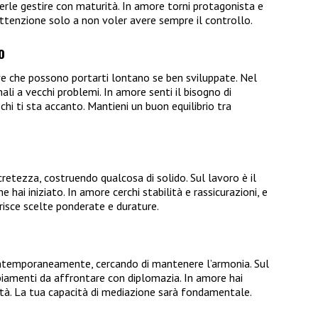
rle gestire con maturità. In amore torni protagonista e
 Attenzione solo a non voler avere sempre il controllo.
o
e che possono portarti lontano se ben sviluppate. Nel
ali a vecchi problemi. In amore senti il bisogno di
hi ti sta accanto. Mantieni un buon equilibrio tra
etezza, costruendo qualcosa di solido. Sul lavoro è il
hai iniziato. In amore cerchi stabilità e rassicurazioni, e
risce scelte ponderate e durature.
 contemporaneamente, cercando di mantenere l’armonia. Sul
biamenti da affrontare con diplomazia. In amore hai
ità. La tua capacità di mediazione sarà fondamentale.