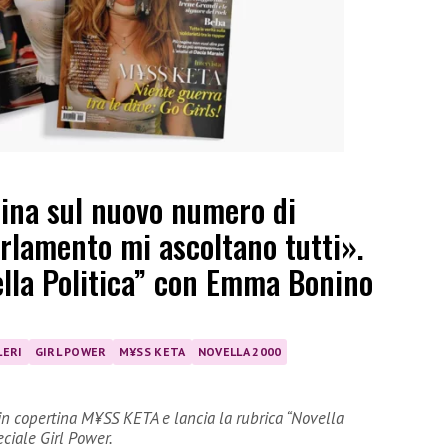
ina sul nuovo numero di
rlamento mi ascoltano tutti».
lla Politica” con Emma Bonino
LERI
GIRL POWER
M¥SS KETA
NOVELLA 2000
n copertina M¥SS KETA e lancia la rubrica “Novella
ciale Girl Power.