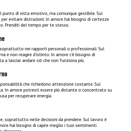
l punto di vista emotivo, ma comunque gestibile. Sul
er evitare distrazioni. In amore hai bisogno di certezze
ito. Prenditi del tempo per te stesso.
ne
oprattutto nei rapporti personali o professionali. Sul
 e non reagire d’istinto. In amore c’è bisogno di
ita a lasciar andare ciò che non funziona più.
rno
esponsabilità che richiedono attenzione costante. Sul
ica. In amore potresti essere più distante o concentrato su
ausa per recuperare energia.
, soprattutto nelle decisioni da prendere. Sul lavoro è
ore hai bisogno di capire meglio i tuoi sentimenti.