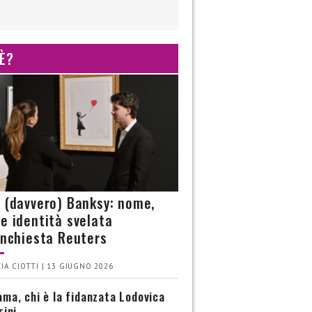
 È?
è (davvero) Banksy: nome,
 e identità svelata
’inchiesta Reuters
IA CIOTTI | 13 GIUGNO 2026
ma, chi è la fidanzata Lodovica
rini