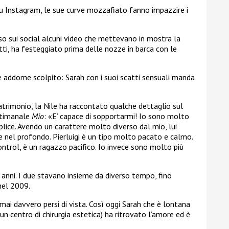
e su Instagram, le sue curve mozzafiato fanno impazzire i
so sui social alcuni video che mettevano in mostra la
tti, ha festeggiato prima delle nozze in barca con le
 addome scolpito: Sarah con i suoi scatti sensuali manda
atrimonio, la Nile ha raccontato qualche dettaglio sul
ttimanale
Mio
: «
E’ capace di sopportarmi! Io sono molto
lice. Avendo un carattere molto diverso dal mio, lui
 nel profondo. Pierluigi è un tipo molto pacato e calmo.
ntrol, è un ragazzo pacifico. Io invece sono molto più
i anni. I due stavano insieme da diverso tempo, fino
 nel 2009.
o mai davvero persi di vista. Così oggi Sarah che è lontana
n centro di chirurgia estetica) ha ritrovato l’amore ed è
.