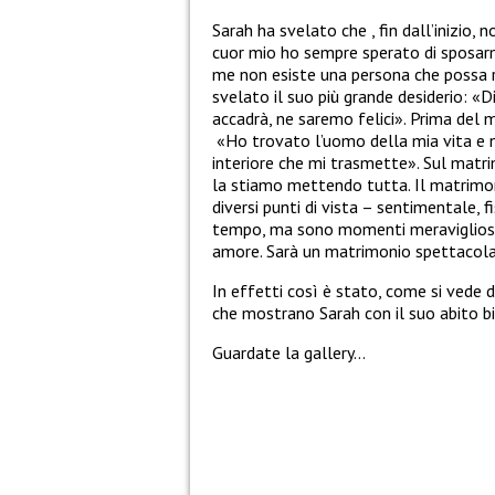
Sarah ha svelato che , fin dall’inizio, 
cuor mio ho sempre sperato di sposarmi 
me non esiste una persona che possa ri
svelato il suo più grande desiderio: 
accadrà, ne saremo felici». Prima del 
«Ho trovato l’uomo della mia vita e n
interiore che mi trasmette». Sul mat
la stiamo mettendo tutta. Il matrimoni
diversi punti di vista – sentimentale, 
tempo, ma sono momenti meravigliosi.
amore. Sarà un matrimonio spettacolar
In effetti così è stato, come si vede d
che mostrano Sarah con il suo abito b
Guardate la gallery…