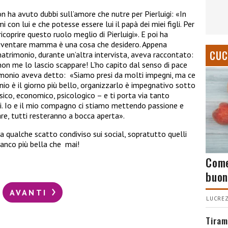
non ha avuto dubbi sull’amore che nutre per Pierluigi: «In
con lui e che potesse essere lui il papà dei miei figli. Per
coprire questo ruolo meglio di Pierluigi». E poi ha
«Diventare mamma è una cosa che desidero. Appena
CUC
matrimonio, durante un’altra intervista, aveva raccontato:
on me lo lascio scappare! L’ho capito dal senso di pace
rimonio aveva detto:
«Siamo presi da molti impegni, ma ce
o è il giorno più bello, organizzarlo è impegnativo sotto
fisico, economico, psicologico – e ti porta via tanto
 Io e il mio compagno ci stiamo mettendo passione e
e, tutti resteranno a bocca aperta».
a qualche scatto condiviso sui social, sopratutto quelli
ianco più bella che mai!
Come
buon
AVANTI
LUCREZ
Tiram