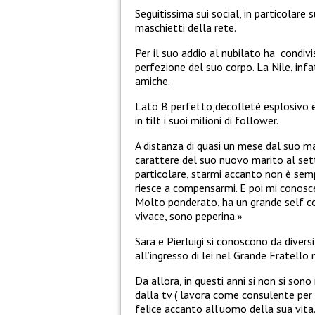
Seguitissima sui social, in particolar
maschietti della rete.
Per il suo addio al nubilato ha
condivi
perfezione del suo corpo. La Nile, infa
amiche.
Lato B perfetto,décolleté esplosivo e
in tilt i suoi milioni di follower.
A distanza di quasi un mese dal suo m
carattere del suo nuovo marito al se
particolare, starmi accanto non è semp
riesce a compensarmi. E poi mi conosce
Molto ponderato, ha un grande self co
vivace, sono peperina.»
Sara e Pierluigi si conoscono da divers
all’ingresso di lei nel Grande Fratello
Da allora, in questi anni si non si son
dalla tv ( lavora come consulente per u
felice accanto all’uomo della sua vita