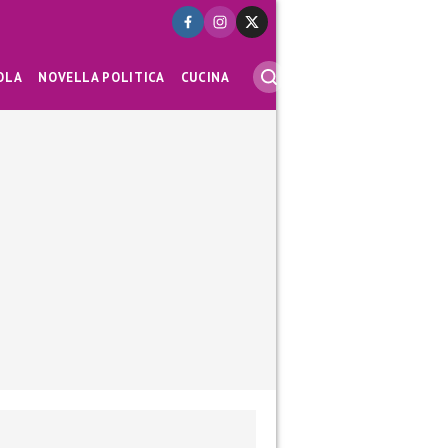
OLA
NOVELLA POLITICA
CUCINA