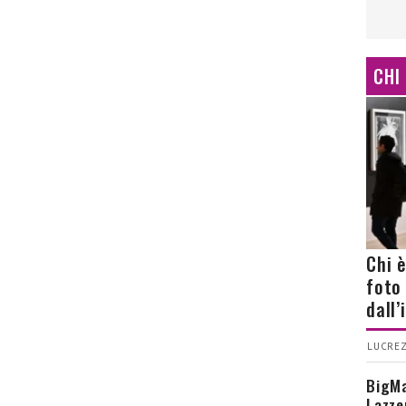
CHI
Chi 
foto
dall
LUCREZ
BigMa
Lazze