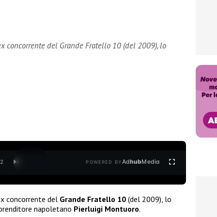
x concorrente del Grande Fratello 10 (del 2009), lo
Ad
hub
Media
/
2
POWERED BY
ex concorrente del
Grande Fratello 10
(del 2009), lo
mprenditore napoletano
Pierluigi Montuoro
.