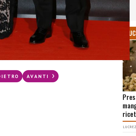
CUC
DIETRO
AVANTI
Pres
mang
rice
LUCREZ