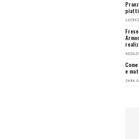
Pranz
piatt
LUCREZ
Fresel
Armon
reali
REDAZI
Come 
e mat
SARA G