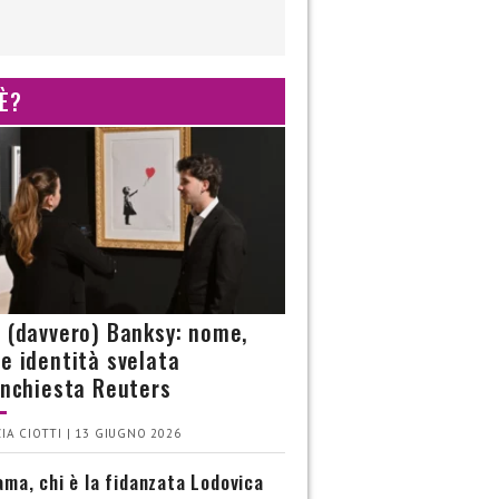
 È?
è (davvero) Banksy: nome,
 e identità svelata
’inchiesta Reuters
IA CIOTTI | 13 GIUGNO 2026
ma, chi è la fidanzata Lodovica