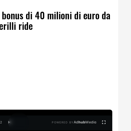
 bonus di 40 milioni di euro da
rilli ride
Ad
hub
Media
/
2
POWERED BY