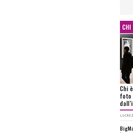
CHI
Chi 
foto
dall
LUCREZ
BigMa