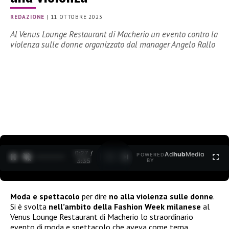
REDAZIONE
|
11 OTTOBRE 2023
Al Venus Lounge Restaurant di Macherio un evento contro la
violenza sulle donne organizzato dal manager Angelo Rallo
0:28 /
Ad
hub
Media
POWERED
1
/
2
3:35
BY
Moda e spettacolo
per dire
no alla violenza sulle donne
.
Si è svolta
nell’ambito della Fashion Week milanese
al
Venus Lounge Restaurant di Macherio lo straordinario
evento di moda e spettacolo che aveva come tema