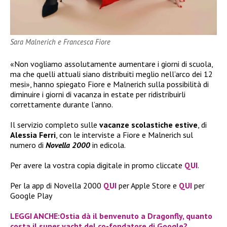
Sara Malnerich e Francesca Fiore
«Non vogliamo assolutamente aumentare i giorni di scuola,
ma che quelli attuali siano distribuiti meglio nell’arco dei 12
mesi», hanno spiegato Fiore e Malnerich sulla possibilità di
diminuire i giorni di vacanza in estate per ridistribuirli
correttamente durante l’anno.
Il servizio completo sulle
vacanze scolastiche estive
, di
Alessia Ferri
, con le interviste a Fiore e Malnerich sul
numero di
Novella 2000
in edicola.
Per avere la vostra copia digitale in promo cliccate
QUI
.
Per la app di Novella 2000
QUI
per Apple Store e
QUI
per
Google Play
LEGGI ANCHE:Ostia dà il benvenuto a Dragonfly, quanto
costa il super yacht del co-fondatore di Google?