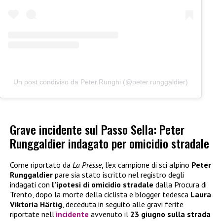
Un post condiviso da Peter.Runghi (@peter.runggaldier)
Grave incidente sul Passo Sella: Peter
Runggaldier indagato per omicidio stradale
Come riportato da
La Presse
, l’ex campione di sci alpino
Peter
Runggaldier
pare sia stato iscritto nel registro degli
indagati con
l’ipotesi di omicidio stradale
dalla Procura di
Trento, dopo la morte della ciclista e blogger tedesca
Laura
Viktoria Härtig
, deceduta in seguito alle gravi ferite
riportate nell’
incidente
avvenuto il
23 giugno sulla strada