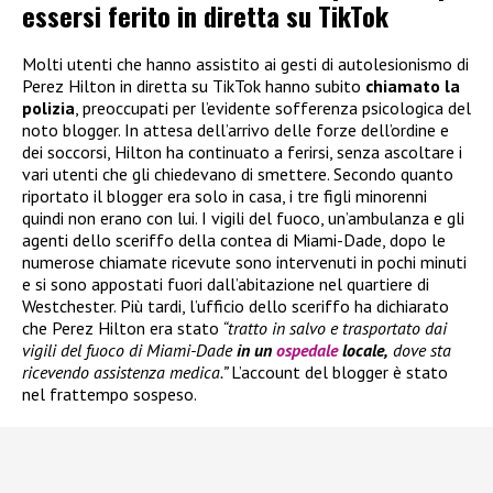
essersi ferito in diretta su TikTok
Molti utenti che hanno assistito ai gesti di autolesionismo di
Perez Hilton in diretta su TikTok hanno subito
chiamato la
polizia
, preoccupati per l’evidente sofferenza psicologica del
noto blogger. In attesa dell’arrivo delle forze dell’ordine e
dei soccorsi, Hilton ha continuato a ferirsi, senza ascoltare i
vari utenti che gli chiedevano di smettere. Secondo quanto
riportato il blogger era solo in casa, i tre figli minorenni
quindi non erano con lui. I vigili del fuoco, un’ambulanza e gli
agenti dello sceriffo della contea di Miami-Dade, dopo le
numerose chiamate ricevute sono intervenuti in pochi minuti
e si sono appostati fuori dall’abitazione nel quartiere di
Westchester. Più tardi, l’ufficio dello sceriffo ha dichiarato
che Perez Hilton era stato
“tratto in salvo e trasportato dai
vigili del fuoco di Miami-Dade
in un
ospedale
locale,
dove sta
ricevendo assistenza medica.”
L’account del blogger è stato
nel frattempo sospeso.