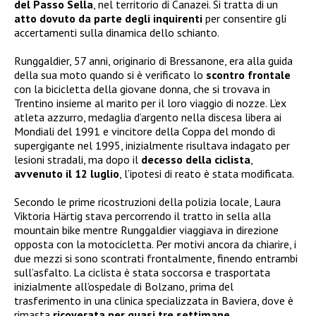
del Passo Sella
, nel territorio di Canazei. Si tratta di un
atto dovuto da parte degli inquirenti
per consentire gli
accertamenti sulla dinamica dello schianto.
Runggaldier, 57 anni, originario di Bressanone, era alla guida
della sua moto quando si è verificato lo
scontro frontale
con la bicicletta della giovane donna, che si trovava in
Trentino insieme al marito per il loro viaggio di nozze. L’ex
atleta azzurro, medaglia d’argento nella discesa libera ai
Mondiali del 1991 e vincitore della Coppa del mondo di
supergigante nel 1995, inizialmente risultava indagato per
lesioni stradali, ma dopo il
decesso della ciclista
,
avvenuto il 12 luglio
, l’ipotesi di reato è stata modificata.
Secondo le prime ricostruzioni della polizia locale, Laura
Viktoria Härtig stava percorrendo il tratto in sella alla
mountain bike mentre Runggaldier viaggiava in direzione
opposta con la motocicletta. Per motivi ancora da chiarire, i
due mezzi si sono scontrati frontalmente, finendo entrambi
sull’asfalto. La ciclista è stata soccorsa e trasportata
inizialmente all’ospedale di Bolzano, prima del
trasferimento in una clinica specializzata in Baviera, dove è
rimasta
ricoverata per quasi tre settimane
.