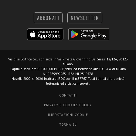
ABBONATI
NEWSLETTER
Visibilia Editrice S.r.l.
con sede in Via Privata Giovannino De Grassi 12/12A, 20123
Milano.
Capitale sociale € 100.000,00 I.V. - C.F./P.IVA ed iscrizione alla C.C.I.A.A. di Milano
N.10269990965 - REA MI-2519578.
Novella 2000 © 2026. Iscritta al ROC con il n.37767. Tutti i diritti di proprietà
letteraria ed artistica riservati.
CONTATTI
PRIVACY E COOKIES POLICY
IMPOSTAZIONI COOKIE
TORNA SU