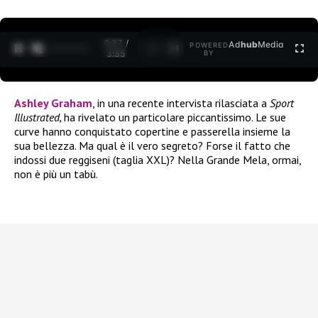
0:27 /
Ad
hub
Media
POWERED
1
/
2
3:35
BY
Ashley Graham
, in una recente intervista rilasciata a
Sport
Illustrated,
ha rivelato un particolare piccantissimo. Le sue
curve hanno conquistato copertine e passerella insieme la
sua bellezza. Ma qual è il vero segreto? Forse il fatto che
indossi due reggiseni (taglia XXL)? Nella Grande Mela, ormai,
non è più un tabù.