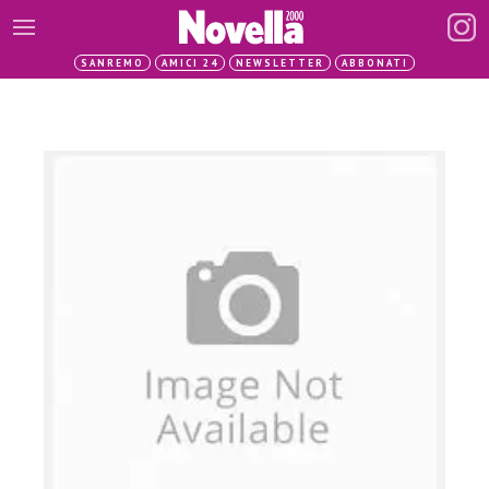
SANREMO
AMICI 24
NEWSLETTER
ABBONATI