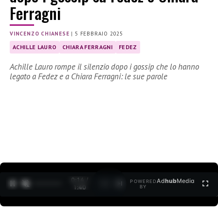
Ferragni
VINCENZO CHIANESE
|
5 FEBBRAIO 2025
ACHILLE LAURO
CHIARA FERRAGNI
FEDEZ
Achille Lauro rompe il silenzio dopo i gossip che lo hanno
legato a Fedez e a Chiara Ferragni: le sue parole
0:15 /
Ad
hub
Media
POWERED
1
/
2
1:40
BY