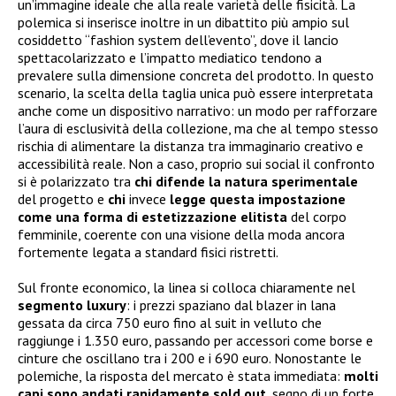
un’immagine ideale che alla reale varietà delle fisicità. La
polemica si inserisce inoltre in un dibattito più ampio sul
cosiddetto “fashion system dell’evento”, dove il lancio
spettacolarizzato e l’impatto mediatico tendono a
prevalere sulla dimensione concreta del prodotto. In questo
scenario, la scelta della taglia unica può essere interpretata
anche come un dispositivo narrativo: un modo per rafforzare
l’aura di esclusività della collezione, ma che al tempo stesso
rischia di alimentare la distanza tra immaginario creativo e
accessibilità reale. Non a caso, proprio sui social il confronto
si è polarizzato tra
chi difende la natura sperimentale
del progetto e
chi
invece
legge questa impostazione
come una forma di estetizzazione elitista
del corpo
femminile, coerente con una visione della moda ancora
fortemente legata a standard fisici ristretti.
Sul fronte economico, la linea si colloca chiaramente nel
segmento luxury
: i prezzi spaziano dal blazer in lana
gessata da circa 750 euro fino al suit in velluto che
raggiunge i 1.350 euro, passando per accessori come borse e
cinture che oscillano tra i 200 e i 690 euro. Nonostante le
polemiche, la risposta del mercato è stata immediata:
molti
capi sono andati rapidamente sold out
, segno di un forte