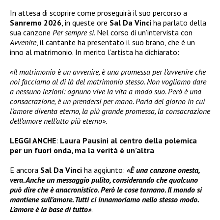
In attesa di scoprire come proseguirà il suo percorso a
Sanremo 2026
, in queste ore
Sal Da Vinci
ha parlato della
sua canzone
Per sempre sì
. Nel corso di un’intervista con
Avvenire
, il cantante ha presentato il suo brano, che è un
inno al matrimonio. In merito l’artista ha dichiarato:
«Il matrimonio è un avvenire, è una promessa per l’avvenire che
noi facciamo al di là del matrimonio stesso. Non vogliamo dare
a nessuno lezioni: ognuno vive la vita a modo suo. Però è una
consacrazione, è un prendersi per mano. Parla del giorno in cui
l’amore diventa eterno, la più grande promessa, la consacrazione
dell’amore nell’atto più eterno».
LEGGI ANCHE
:
Laura Pausini al centro della polemica
per un fuori onda, ma la verità è un’altra
E ancora
Sal Da Vinci
ha aggiunto:
«È una canzone onesta,
vera. Anche un messaggio pulito, considerando che qualcuno
può dire che è anacronistico. Però le cose tornano. Il mondo si
mantiene sull’amore. Tutti ci innamoriamo nello stesso modo.
L’amore è la base di tutto»
.