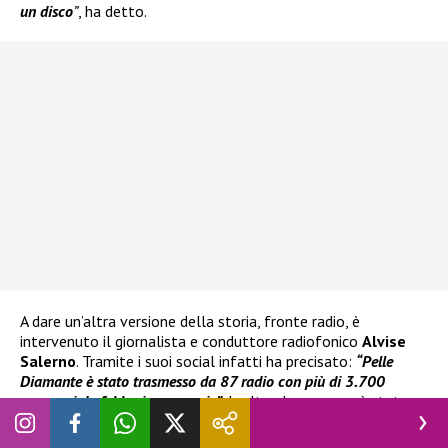
un disco
”
, ha detto.
A dare un’altra versione della storia, fronte radio, è
intervenuto il giornalista e conduttore radiofonico
Alvise
Salerno
. Tramite i suoi social infatti ha precisato:
“Pelle
Diamante
è stato trasmesso da 87 radio con più di 3.700
passaggi da febbraio a maggio”
. Inoltre, la canzone è stata
utilizzata in numerosi programmi televisivi, tra i tanti
ricordiamo
Ne vedremo delle belle
su
Rai 1.