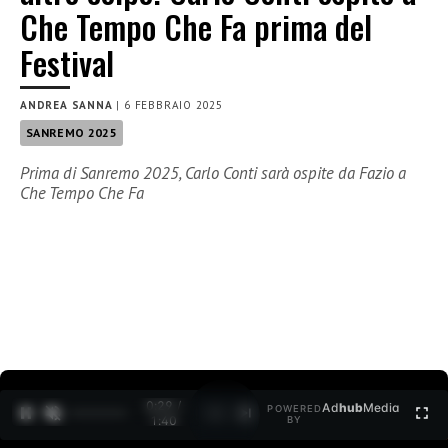
Che Tempo Che Fa prima del
Festival
ANDREA SANNA
|
6 FEBBRAIO 2025
SANREMO 2025
Prima di Sanremo 2025, Carlo Conti sarà ospite da Fazio a
Che Tempo Che Fa
0:30 /
Ad
hub
Media
POWERED
1
/
2
1:40
BY