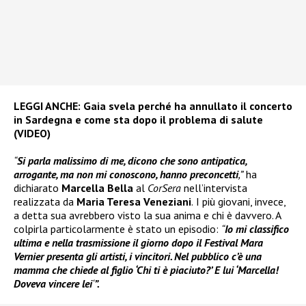
LEGGI ANCHE:
Gaia svela perché ha annullato il concerto
in Sardegna e come sta dopo il problema di salute
(VIDEO)
“
Si parla malissimo di me, dicono che sono antipatica,
arrogante, ma non mi conoscono, hanno preconcetti
,”
ha
dichiarato
Marcella Bella
al
CorSera
nell’intervista
realizzata da
Maria Teresa Veneziani
.
I più giovani, invece,
a detta sua avrebbero visto la sua anima e chi è davvero. A
colpirla particolarmente è stato un episodio:
“
Io mi classifico
ultima e nella trasmissione il giorno dopo il Festival Mara
Vernier presenta gli artisti, i vincitori. Nel pubblico c’è una
mamma che chiede al figlio ‘Chi ti è piaciuto?’ E lui ‘Marcella!
Doveva vincere lei
‘
”.