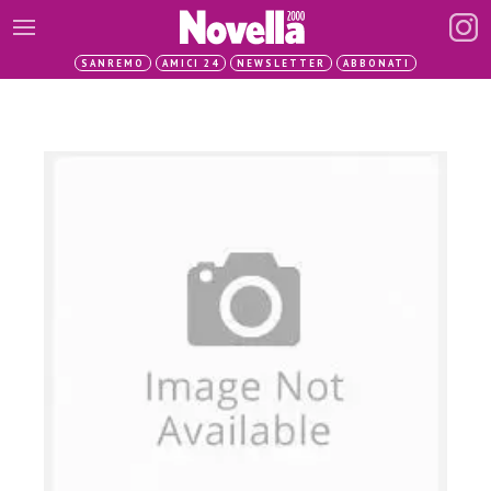
SANREMO
AMICI 24
NEWSLETTER
ABBONATI