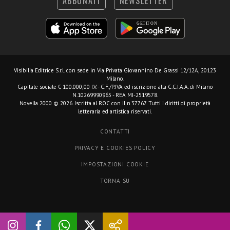
ABBONATI
NEWSLETTER
Visibilia Editrice S.r.l.
con sede in Via Privata Giovannino De Grassi 12/12A, 20123
Milano.
Capitale sociale € 100.000,00 I.V. - C.F./P.IVA ed iscrizione alla C.C.I.A.A. di Milano
N.10269990965 - REA MI-2519578.
Novella 2000 © 2026. Iscritta al ROC con il n.37767. Tutti i diritti di proprietà
letteraria ed artistica riservati.
CONTATTI
PRIVACY E COOKIES POLICY
IMPOSTAZIONI COOKIE
TORNA SU