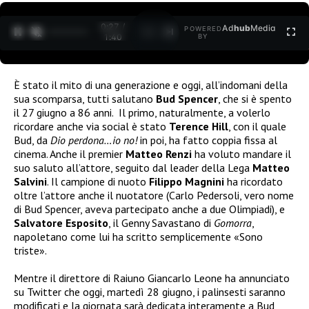
0:27 /
Ad
hub
Media
POWERED
1
/
2
1:40
BY
È stato il mito di una generazione e oggi, all’indomani della
sua scomparsa, tutti salutano
Bud Spencer
, che si è spento
il 27 giugno a 86 anni. Il primo, naturalmente, a volerlo
ricordare anche via social è stato
Terence Hill
, con il quale
Bud, da
Dio perdona…io no!
in poi, ha fatto coppia fissa al
cinema. Anche il premier
Matteo Renzi
ha voluto mandare il
suo saluto all’attore, seguito dal leader della Lega
Matteo
Salvini
. Il campione di nuoto
Filippo
Magnini
ha ricordato
oltre l’attore anche il nuotatore (Carlo Pedersoli, vero nome
di Bud Spencer, aveva partecipato anche a due Olimpiadi), e
Salvatore
Esposito
, il Genny Savastano di
Gomorra
,
napoletano come lui ha scritto semplicemente «Sono
triste».
Mentre il direttore di Raiuno Giancarlo Leone ha annunciato
su Twitter che oggi, martedì 28 giugno, i palinsesti saranno
modificati e la giornata sarà dedicata interamente a Bud