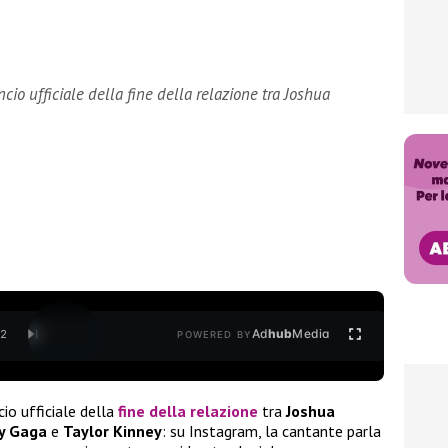
cio ufficiale della fine della relazione tra Joshua
Ad
hub
Media
/
2
POWERED BY
cio ufficiale della
fine della relazione
tra
Joshua
y Gaga
e
Taylor Kinney
: su Instagram, la cantante parla