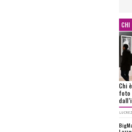
CHI
Chi 
foto
dall
LUCREZ
BigMa
Lazze