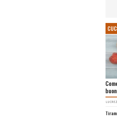
CUC
Come
buon
LUCREZ
Tiram