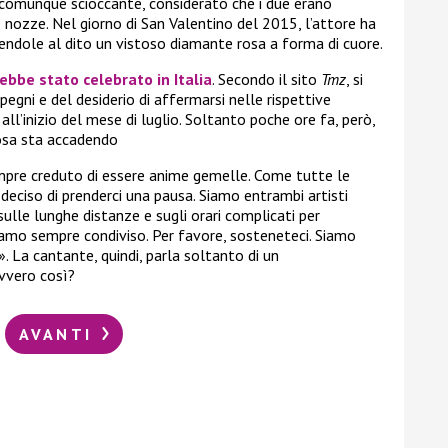
è comunque scioccante, considerato che i due erano
e nozze. Nel giorno di San Valentino del 2015, l’attore ha
endole al dito un vistoso diamante rosa a forma di cuore.
bbe stato celebrato in Italia
. Secondo il sito
Tmz
, si
egni e del desiderio di affermarsi nelle rispettive
all’inizio del mese di luglio. Soltanto poche ore fa, però,
osa sta accadendo
mpre creduto di essere anime gemelle. Come tutte le
deciso di prenderci una pausa. Siamo entrambi artisti
sulle lunghe distanze e sugli orari complicati per
amo sempre condiviso. Per favore, sosteneteci. Siamo
. La cantante, quindi, parla soltanto di un
vvero così?
AVANTI