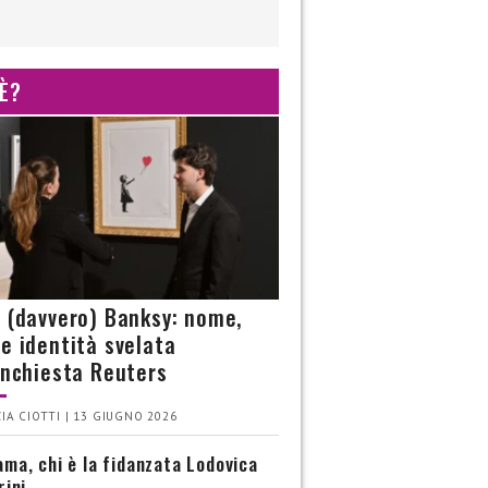
 È?
è (davvero) Banksy: nome,
 e identità svelata
’inchiesta Reuters
IA CIOTTI | 13 GIUGNO 2026
ma, chi è la fidanzata Lodovica
rini