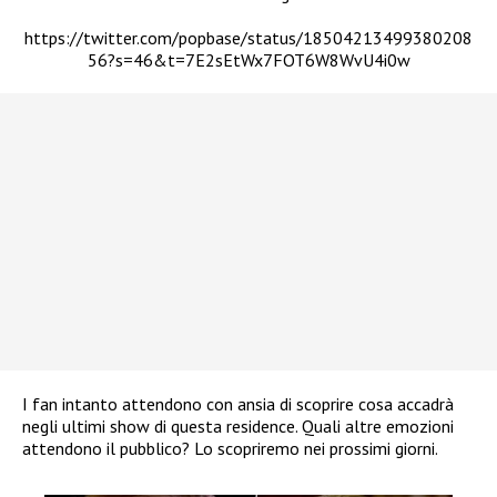
https://twitter.com/popbase/status/18504213499380208
56?s=46&t=7E2sEtWx7FOT6W8WvU4i0w
I fan intanto attendono con ansia di scoprire cosa accadrà
negli ultimi show di questa residence. Quali altre emozioni
attendono il pubblico? Lo scopriremo nei prossimi giorni.