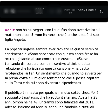
0:30 /
Ad
hub
Media
POWERED
1
/
2
3:35
BY
Adele
non ha più segreti con i suoi fan dopo aver rivelato il
matrimonio con
Simon Konecki
, che è anche il papà di suo
figlio Angelo.
La popstar inglese sembra aver trovato la giusta serenità
sentimentale. «Sono sposata»: con questa secca frase ha
rotto il ghiaccio al suo concerto in Australia. «Stavo
tentando di ricordare come mi sentivo all’inizio della
relazione che ha ispirato questa canzone – ha detto
rivolgendosi ai fan. Un sentimento che quando lo avverti per
la prima volta è il miglior sentimento che ti possa capitare
sulla Terra e da cui sono diventata dipendente».
Il pubblico è rimasto per qualche minuto sotto choc. Poi è
scoppiato l’applauso, che ha rotto il silenzio. Adele ha 28
anni, Simon ne ha 42. Entrambi sono fidanzati dal 2011.
Adesso, insieme ad Angelo, sono una famiglia a tutti gli