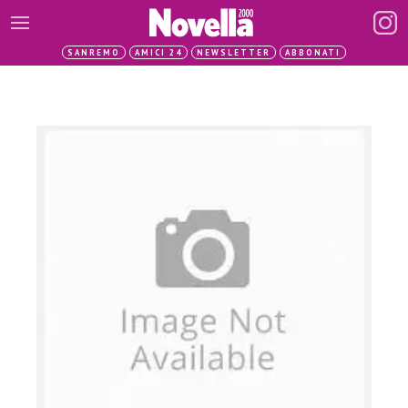
SANREMO
AMICI 24
NEWSLETTER
ABBONATI