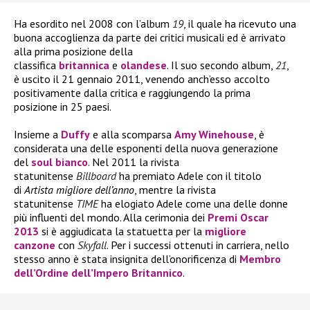
Ha esordito nel 2008 con l’album
19
, il quale ha ricevuto una
buona accoglienza da parte dei critici musicali ed è arrivato
alla prima posizione della
classifica
britannica
e
olandese
. Il suo secondo album,
21
,
è uscito il 21 gennaio 2011, venendo anch’esso accolto
positivamente dalla critica e raggiungendo la prima
posizione in 25 paesi.
Insieme a
Duffy
e alla scomparsa
Amy Winehouse
, è
considerata una delle esponenti della nuova generazione
del
soul bianco
. Nel 2011 la rivista
statunitense
Billboard
ha premiato Adele con il titolo
di
Artista migliore dell’anno
, mentre la rivista
statunitense
TIME
ha elogiato Adele come una delle donne
più influenti del mondo. Alla cerimonia dei
Premi Oscar
2013
si è aggiudicata la statuetta per la
migliore
canzone
con
Skyfall
. Per i successi ottenuti in carriera, nello
stesso anno è stata insignita dell’onorificenza di
Membro
dell’Ordine dell’Impero Britannico
.