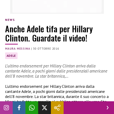
NEWS
Anche Adele tifa per Hillary
Clinton. Guardate il video!
MAURA MESSINA
|
30 OTTOBRE 2016
ADELE
L’ultimo endorsement per Hillary Clinton arriva dalla
cantante Adele, a pochi giorni dalle presidenziali americane
dell’8 novembre. La star britannica,…
L’ultimo endorsement per Hillary Clinton arriva dalla
cantante Adele, a pochi giorni dalle presidenziali americane
dell’8 novembre. La star britannica, durante il suo concerto a
Miami, ha fatto un appello al pubblico atteso alle urne. Sto
con lei al 100% anche se sono inglese e non voto negli Stati
Uniti – ha detto l’artista. Intanto cala a 4,4 punti il