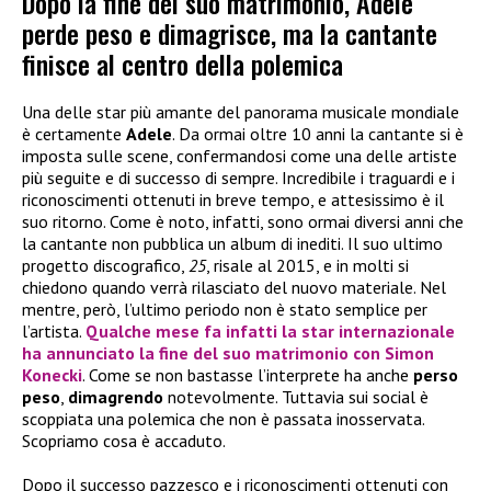
Dopo la fine del suo matrimonio, Adele
perde peso e dimagrisce, ma la cantante
finisce al centro della polemica
Una delle star più amante del panorama musicale mondiale
è certamente
Adele
. Da ormai oltre 10 anni la cantante si è
imposta sulle scene, confermandosi come una delle artiste
più seguite e di successo di sempre. Incredibile i traguardi e i
riconoscimenti ottenuti in breve tempo, e attesissimo è il
suo ritorno. Come è noto, infatti, sono ormai diversi anni che
la cantante non pubblica un album di inediti. Il suo ultimo
progetto discografico,
25
, risale al 2015, e in molti si
chiedono quando verrà rilasciato del nuovo materiale. Nel
mentre, però, l’ultimo periodo non è stato semplice per
l’artista.
Qualche mese fa infatti la star internazionale
ha annunciato la fine del suo matrimonio con
Simon
Konecki
. Come se non bastasse l’interprete ha anche
perso
peso
,
dimagrendo
notevolmente. Tuttavia sui social è
scoppiata una polemica che non è passata inosservata.
Scopriamo cosa è accaduto.
Dopo il successo pazzesco e i riconoscimenti ottenuti con