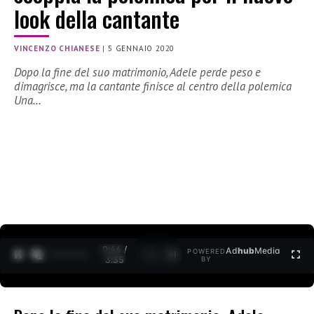
look della cantante
VINCENZO CHIANESE
|
5 GENNAIO 2020
Dopo la fine del suo matrimonio, Adele perde peso e
dimagrisce, ma la cantante finisce al centro della polemica
Una…
0:47 /
Ad
hub
Media
POWERED
1
/
2
3:35
BY