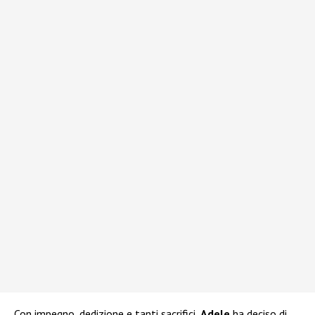
Con impegno, dedizione e tanti sacrifici,
Adele
ha deciso di