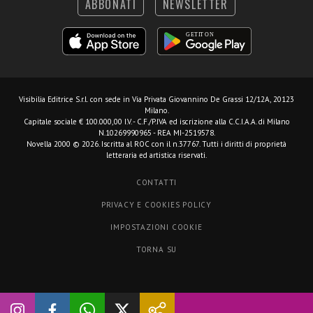
ABBONATI
NEWSLETTER
Visibilia Editrice S.r.l.
con sede in Via Privata Giovannino De Grassi 12/12A, 20123
Milano.
Capitale sociale € 100.000,00 I.V. - C.F./P.IVA ed iscrizione alla C.C.I.A.A. di Milano
N.10269990965 - REA MI-2519578.
Novella 2000 © 2026. Iscritta al ROC con il n.37767. Tutti i diritti di proprietà
letteraria ed artistica riservati.
CONTATTI
PRIVACY E COOKIES POLICY
IMPOSTAZIONI COOKIE
TORNA SU