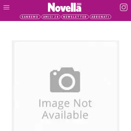
SANREMO
AMICI 24
NEWSLETTER
ABBONATI