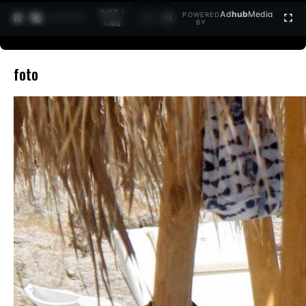
0:27 /
Ad
hub
Media
POWERED
1
/
2
1:40
BY
foto