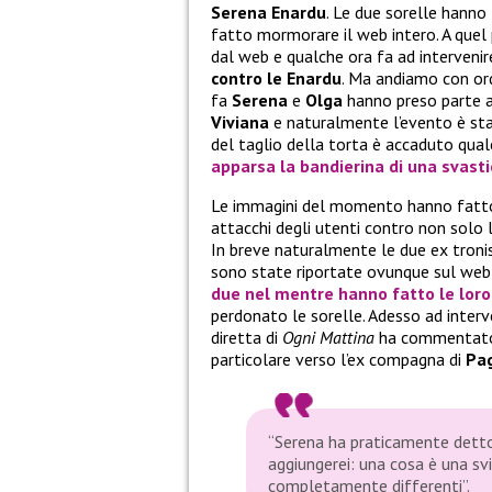
Serena Enardu
. Le due sorelle hanno
fatto mormorare il web intero. A que
dal web e qualche ora fa ad interveni
contro le Enardu
. Ma andiamo con ord
fa
Serena
e
Olga
hanno preso parte a
Viviana
e naturalmente l’evento è sta
del taglio della torta è accaduto qua
apparsa la
bandierina di una svasti
Le immagini del momento hanno fatto in
attacchi degli utenti contro non solo
In breve naturalmente le due ex tronis
sono state riportate ovunque sul web,
due nel mentre hanno fatto le loro
perdonato le sorelle. Adesso ad inter
diretta di
Ogni Mattina
ha commentato
particolare verso l’ex compagna di
Pa
“Serena ha praticamente detto 
aggiungerei: una cosa è una sv
completamente differenti”.