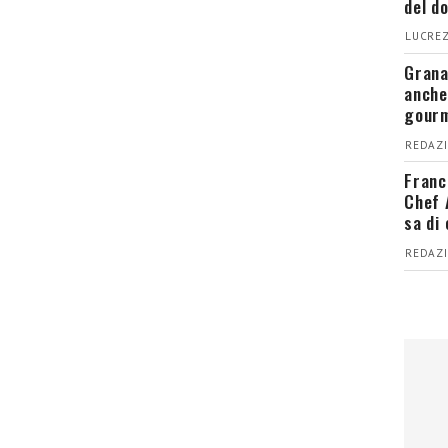
del d
LUCREZ
Grana
anche
gour
REDAZI
Franc
Chef 
sa di
REDAZI