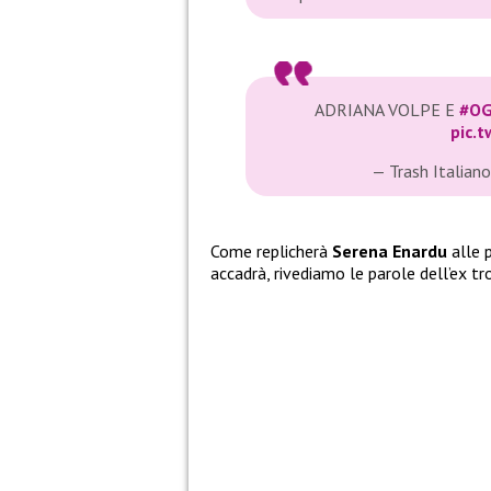
ADRIANA VOLPE E
#OG
pic.
— Trash Italian
Come replicherà
Serena Enardu
alle 
accadrà, rivediamo le parole dell’ex tr