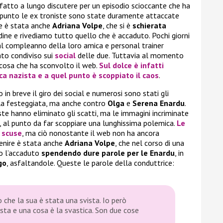
 fatto a lungo discutere per un episodio scioccante che ha
l punto le ex troniste sono state duramente attaccate
re è stata anche
Adriana Volpe
, che si è
schierata
ine e rivediamo tutto quello che è accaduto. Pochi giorni
l compleanno della loro amica e personal trainer
to condiviso sui
social
delle due. Tuttavia al momento
lcosa che ha sconvolto il web.
Sul dolce è infatti
ca nazista
e a quel punto è scoppiato il caos
.
 breve il giro dei social e numerosi sono stati gli
 la festeggiata, ma anche contro
Olga
e
Serena Enardu
.
te hanno eliminato gli scatti, ma le immagini incriminate
 al punto da far scoppiare una lunghissima polemica.
Le
 scuse
, ma ciò nonostante il web non ha ancora
venire è stata anche
Adriana Volpe
, che nel corso di una
 l’accaduto
spendendo dure parole per le Enardu
, in
go
, asfaltandole. Queste le parole della conduttrice:
che la sua è stata una svista. Io però
ista e una cosa è la svastica. Son due cose