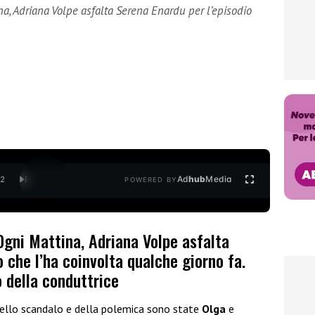
na, Adriana Volpe asfalta Serena Enardu per l’episodio
Ad
hub
Media
/
2
POWERED BY
 Ogni Mattina, Adriana Volpe asfalta
o che l’ha coinvolta qualche giorno fa.
 della conduttrice
o dello scandalo e della polemica sono state
Olga
e