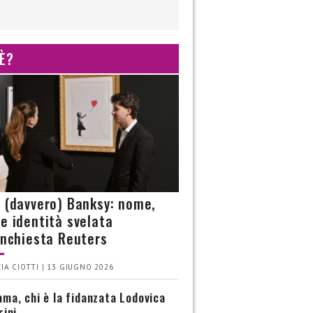
 È?
è (davvero) Banksy: nome,
 e identità svelata
’inchiesta Reuters
IA CIOTTI | 13 GIUGNO 2026
ma, chi è la fidanzata Lodovica
rini