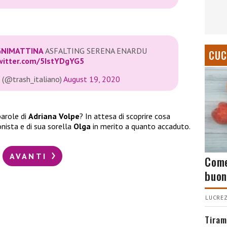
NIMATTINA
ASFALTING SERENA ENARDU
CUC
twitter.com/5IstYDgYG5
o (@trash_italiano)
August 19, 2020
parole di
Adriana Volpe
? In attesa di scoprire cosa
onista e di sua sorella
Olga
in merito a quanto accaduto.
AVANTI
Come
buon
LUCREZ
Tiram