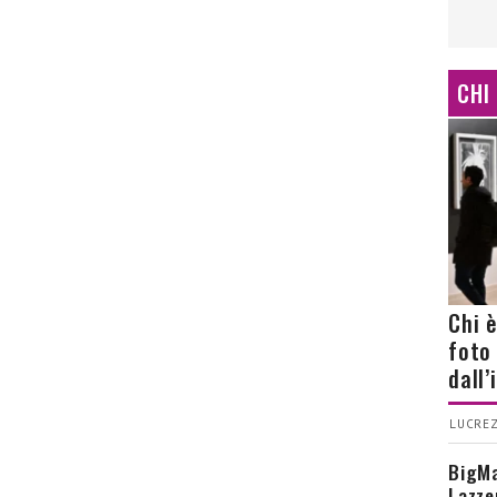
CHI
Chi 
foto
dall
LUCREZ
BigMa
Lazze