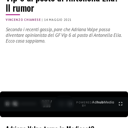
Il rumor
VINCENZO CHIANESE
|
14 MAGGIO 2021
Secondo i recenti gossip, pare che Adriana Volpe possa
diventare opinionista del GF Vip 6 al posto di Antonella Elia.
Ecco cosa sappiamo.
0:27 /
Ad
hub
Media
POWERED
1
/
2
3:35
BY