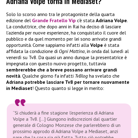
Adriana Volpe torna in Mediaset?
Solo lo scorso anno tra le protagoniste della quarta
edizione del
Grande Fratello Vip
c’è stata
Adriana Volpe
.
La conduttrice, che dopo anni in Rai ha deciso di lasciare
l’azienda per nuove esperienze, ha conquistato il cuore del
pubblico e da quel momento per lei sono arrivate grandi
opportunità. Come sappiamo infatti alla
Volpe
è stata
affidata la conduzione di
Ogni Mattina
, in onda dal lunedì al
venerdì su Tv8. Da quasi un anno dunque la presentatrice è
impegnata con questo nuovo progetto, tuttavia
sembrerebbe che a breve possano arrivare grandi
novità
. Qualche giorno fa infatti
TvBlog
ha svelato che
Adriana potrebbe lasciare Tv8 per tornare nuovamente
in Mediaset
! Questo quanto si legge in merito:
“Si chiuderà a fine stagione l’esperienza di Adriana
Volpe a Tv8. […] Giungono indiscrezioni dal quartier
generale di Cologno Monzese che parlerebbero di un
prossimo approdo di Adriana Volpe a Mediaset, anzi
pare che la cosa sia già fatta. Tutto ciò potrebbe