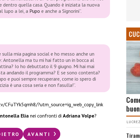
re dentro quella casa. Quando è iniziata la nuova
l lupo a lei, a
Pupo
e anche a Signorini”.
CUC
 sulla mia pagina social e ho messo anche un
è: Antonella ma tu mi hai fatto un in bocca al
tina? Io ho debuttato il 9 giugno. Mi hai mai
sta andando il programma? E se sono contenta?
po e puoi sempre recuperare, come io spero di
izia è una cosa seria e non fasulla!”.
Come
tv/CFuTYk5qmh8/?utm_source=ig_web_copy_link
buon
ntonella Elia
nei confronti di
Adriana Volpe
?
LUCREZ
DIETRO
AVANTI
Tiram