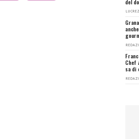
del d
LUCREZ
Grana
anche
gour
REDAZI
Franc
Chef 
sa di
REDAZI