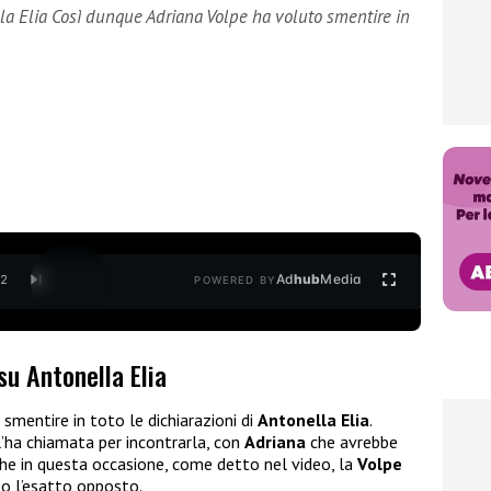
lla Elia Così dunque Adriana Volpe ha voluto smentire in
Ad
hub
Media
/
2
POWERED BY
su Antonella Elia
smentire in toto le dichiarazioni di
Antonella Elia
.
’ha chiamata per incontrarla, con
Adriana
che avrebbe
he in questa occasione, come detto nel video, la
Volpe
ato l’esatto opposto.