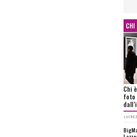
CHI
Chi 
foto
dall
LUCREZ
BigMa
Lazze