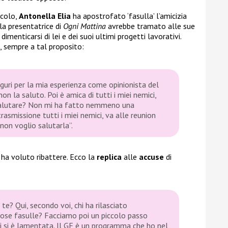
icolo,
Antonella Elia
ha apostrofato ‘fasulla’ l’amicizia
, la presentatrice di
Ogni Mattina
avrebbe tramato alle sue
imenticarsi di lei e dei suoi ultimi progetti lavorativi.
 sempre a tal proposito:
uguri per la mia esperienza come opinionista del
non la saluto. Poi è amica di tutti i miei nemici,
e salutare? Non mi ha fatto nemmeno una
rasmissione tutti i miei nemici, va alle reunion
 non voglio salutarla”.
e
ha voluto ribattere. Ecco la
replica
alle
accuse
di
te? Qui, secondo voi, chi ha rilasciato
 cose fasulle? Facciamo poi un piccolo passo
ei si è lamentata. Il GF è un programma che ho nel