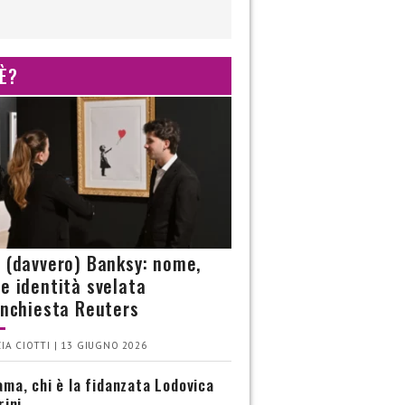
 È?
è (davvero) Banksy: nome,
 e identità svelata
’inchiesta Reuters
IA CIOTTI | 13 GIUGNO 2026
ma, chi è la fidanzata Lodovica
rini