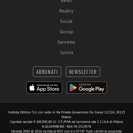
News
Reality
Social
Gossip
Sanremo
Cucina
ABBONATI
NEWSLETTER
Visibilia Editrice S.r.l.
con sede in Via Privata Giovannino De Grassi 12/12A, 20123
Milano.
Capitale sociale € 100.000,00 I.V. - C.F./P.IVA ed iscrizione alla C.C.I.A.A. di Milano
N.10269990965 - REA MI-2519578.
Novella 2000 © 2026. Iscritta al ROC con il n.37767. Tutti i diritti di proprietà