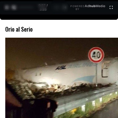
0:27 /
Ad
hub
Media
POWERED
1
/
2
3:35
BY
Orio al Serio