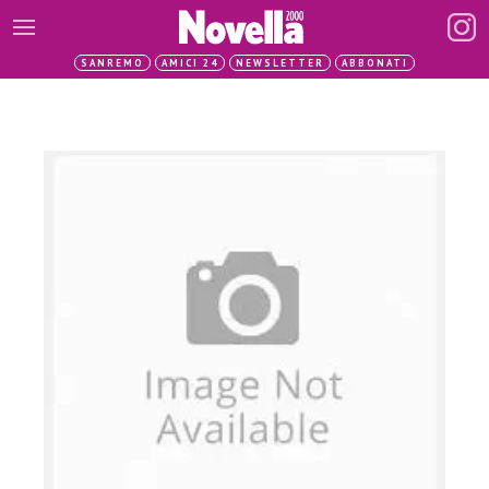
SANREMO
AMICI 24
NEWSLETTER
ABBONATI