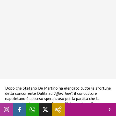
Dopo che Stefano De Martino ha elencato tutte le sfortune
della concorrente Dalila ad
“Affari Tuoi”
, il conduttore
napoletano è apparso speranzoso per la partita che la
concorrente stava per cominciare:
“Il karma deve diventare
positivo”
. Con Dalila che si è lasciata andare a un
“La ruota
gira”
. Apparentemente in maniera involontaria, la