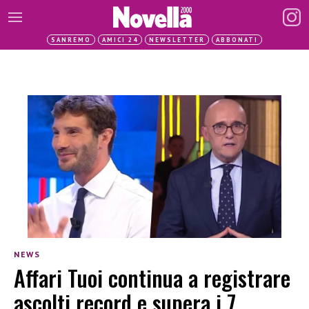
SANREMO
AMICI 24
NEWSLETTER
ABBONATI
NEWS
Affari Tuoi continua a registrare
ascolti record e supera i 7