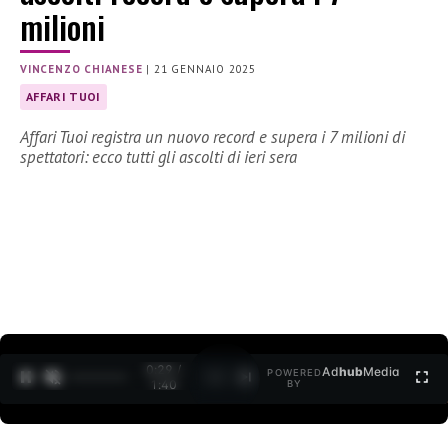
milioni
VINCENZO CHIANESE
|
21 GENNAIO 2025
AFFARI TUOI
Affari Tuoi registra un nuovo record e supera i 7 milioni di
spettatori: ecco tutti gli ascolti di ieri sera
0:30 /
Ad
hub
Media
POWERED
1
/
2
1:40
BY