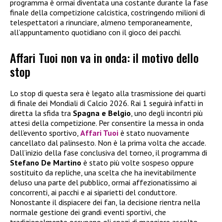
programma è ormai diventata una costante durante la fase
finale della competizione calcistica, costringendo milioni di
telespettatori a rinunciare, almeno temporaneamente,
all’appuntamento quotidiano con il gioco dei pacchi.
Affari Tuoi non va in onda: il motivo dello
stop
Lo stop di questa sera è legato alla trasmissione dei quarti
di finale dei Mondiali di Calcio 2026. Rai 1 seguirà infatti in
diretta la sfida tra
Spagna e Belgio
, uno degli incontri più
attesi della competizione. Per consentire la messa in onda
dell’evento sportivo,
Affari Tuoi
è stato nuovamente
cancellato dal palinsesto. Non è la prima volta che accade.
Dall’inizio della fase conclusiva del torneo, il programma di
Stefano De Martino
è stato più volte sospeso oppure
sostituito da repliche, una scelta che ha inevitabilmente
deluso una parte del pubblico, ormai affezionatissimo ai
concorrenti, ai pacchi e ai siparietti del conduttore.
Nonostante il dispiacere dei fan, la decisione rientra nella
normale gestione dei grandi eventi sportivi, che
tradizionalmente occupano gli spazi di maggiore ascolto