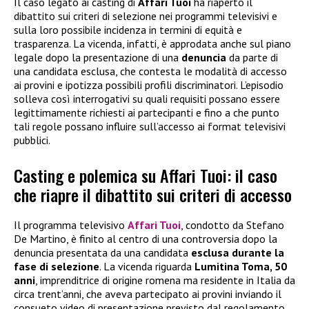
Il caso legato ai casting di
Affari Tuoi
ha riaperto il
dibattito sui criteri di selezione nei programmi televisivi e
sulla loro possibile incidenza in termini di equità e
trasparenza. La vicenda, infatti, è approdata anche sul piano
legale dopo la presentazione di una
denuncia
da parte di
una candidata esclusa, che contesta le modalità di accesso
ai provini e ipotizza possibili profili discriminatori. L’episodio
solleva così interrogativi su quali requisiti possano essere
legittimamente richiesti ai partecipanti e fino a che punto
tali regole possano influire sull’accesso ai format televisivi
pubblici.
Casting e polemica su Affari Tuoi: il caso
che riapre il dibattito sui criteri di accesso
Il programma televisivo
Affari Tuoi
, condotto da Stefano
De Martino, è finito al centro di una controversia dopo la
denuncia presentata da una candidata
esclusa durante la
fase di selezione
. La vicenda riguarda
Lumitina Toma, 50
anni
, imprenditrice di origine romena ma residente in Italia da
circa trent’anni, che aveva partecipato ai provini inviando il
consueto video di presentazione previsto dal regolamento