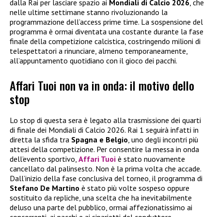
dalla Rai per lasciare spazio ai
Mondiali di Calcio 2026
, che
nelle ultime settimane stanno rivoluzionando la
programmazione dell’access prime time. La sospensione del
programma è ormai diventata una costante durante la fase
finale della competizione calcistica, costringendo milioni di
telespettatori a rinunciare, almeno temporaneamente,
all’appuntamento quotidiano con il gioco dei pacchi.
Affari Tuoi non va in onda: il motivo dello
stop
Lo stop di questa sera è legato alla trasmissione dei quarti
di finale dei Mondiali di Calcio 2026. Rai 1 seguirà infatti in
diretta la sfida tra
Spagna e Belgio
, uno degli incontri più
attesi della competizione. Per consentire la messa in onda
dell’evento sportivo,
Affari Tuoi
è stato nuovamente
cancellato dal palinsesto. Non è la prima volta che accade.
Dall’inizio della fase conclusiva del torneo, il programma di
Stefano De Martino
è stato più volte sospeso oppure
sostituito da repliche, una scelta che ha inevitabilmente
deluso una parte del pubblico, ormai affezionatissimo ai
concorrenti, ai pacchi e ai siparietti del conduttore.