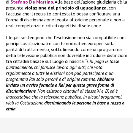
di
Stefano De Martino
. Alla base dell’azione giudiziaria c’è la
presunta
violazione del principio di uguaglianza
, con
l’accusa che il requisito contestato possa configurare una
forma di discriminazione legata all’origine personale e non a
reali competenze o criteri oggettivi di selezione.
I legali sostengono che l’esclusione non sia compatibile con i
principi costituzionali e con le normative europee sulla
parità di trattamento, sottolineando come un programma
della televisione pubblica non dovrebbe introdurre distinzioni
tra cittadini basate sul luogo di nascita. “
Chi paga le tasse
puntualmente, chi fornisce lavoro agli altri, chi vota
regolarmente a tutte le elezioni non può partecipare a un
programma Rai solo perché è di origine rumena.
Abbiamo
inviato un avviso formale a Rai per questa grave forma di
discriminazione
.
Non esistono cittadini di classe ‘A’ e ‘B’, ed è
inaccettabile che la televisione pubblica, in alcuni programmi,
violi la Costituzione
discriminando le persone in base a razza o
etnia
”.