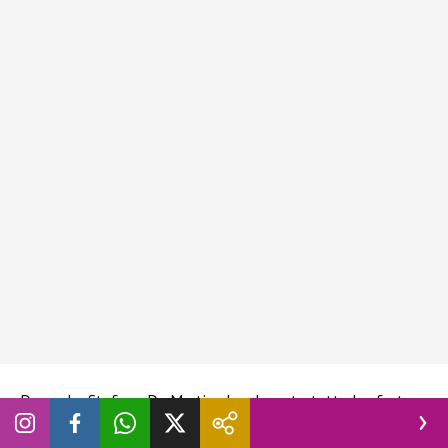
Dopo che Stefano De Martino ha elencato tutte le sfortune
della concorrente Dalila ad
“Affari Tuoi”
, il conduttore
napoletano è apparso speranzoso per la partita che la