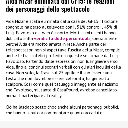
Aida Nizar eliminata dal GF15: le reazioni
dei personaggi dello spettacolo
Aida Nizar è stata eliminata dalla casa del GF15. Il ciclone
spagnolo ha perso al televoto con il 51% contro il 43% di
Luigi Favoloso e il web è insorto. Moltissimi utenti hanno
dubitato sulla
veridicità delle percentuali
, specialmente
perché Aida era molto amata in rete. Anche parte dei
telespettatori non si aspettava l’uscita della Nizar, complici
anche le frasi infelici proferite in queste settimane da Luigi
Favoloso. Partendo dalle espressioni non lusinghiere verso
Aida, fino ai continui scontri verbali con gli altri inquilini della
casa. Non solo, la frase sul 25 aprile e il suo essere una
festa che non dovrebbe essere celebrata, ha generato
scalpore. Così come quel tatuaggio inneggiante al nazismo
che Favoloso, militante di CasaPound, avrebbe cancellato
prima di partecipare al reality.
Ciò ha lasciato sotto choc anche alcuni personaggi pubblici,
che hanno tenuto a commentare quanto accaduto.