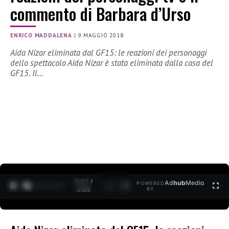
commento di Barbara d’Urso
ENRICO MADDALENA
|
9 MAGGIO 2018
Aida Nizar eliminata dal GF15: le reazioni dei personaggi
dello spettacolo Aida Nizar è stata eliminata dalla casa del
GF15. Il…
0:27 /
Ad
hub
Media
POWERED
1
/
2
3:35
BY