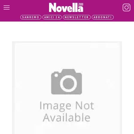
SANREMO
AMICI 24
NEWSLETTER
ABBONATI