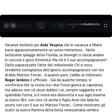
0:12 /
Ad
hub
Media
POWERED
1
/
2
1:40
BY
Vacanze bollenti per
Aida Yespica
che in vacanza a Miami
bacia appassionatamente un uomo misterioso… Nelle
bellissime spiagge della Florida, la showgirl si lascia andare
in coccole e gesti d’intimità. Ma chi è il suo accompagnatore?
Dalle paparazzate fatte dal redazionale
Chi
si nota
l’evidente somiglianza dell’ignoto accompagnatore con l’ex
di Aida Matteo Ferrari… A quanto pare, l’addio al milionario
Roger Jenkins
è ufficiale… Già da qualche tempo, si
vociferava che la storia tra i due fosse giunta al capolinea,
ma adesso non c’è alcun dubbio! Lei, sempre raggiante e in
splendida forma, si è mostrata disinvolta e suo agio insieme
al nuovo flirt, con loro c’è anche il figlio Aron che Aida ha
avuto con con il suo ex Matteo Ferrari… Come mostrano gli
scatti la nuova fiamma della bella venezuelana sembra