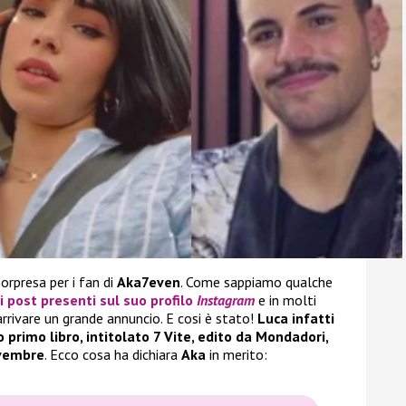
orpresa per i fan di
Aka7even
. Come sappiamo qualche
i post presenti sul suo profilo
Instagram
e in molti
rrivare un grande annuncio. E cosi è stato!
Luca infatti
 primo libro, intitolato 7 Vite, edito da Mondadori,
ovembre
. Ecco cosa ha dichiara
Aka
in merito: