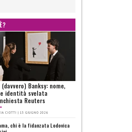
 È?
è (davvero) Banksy: nome,
 e identità svelata
’inchiesta Reuters
IA CIOTTI | 13 GIUGNO 2026
ma, chi è la fidanzata Lodovica
rini