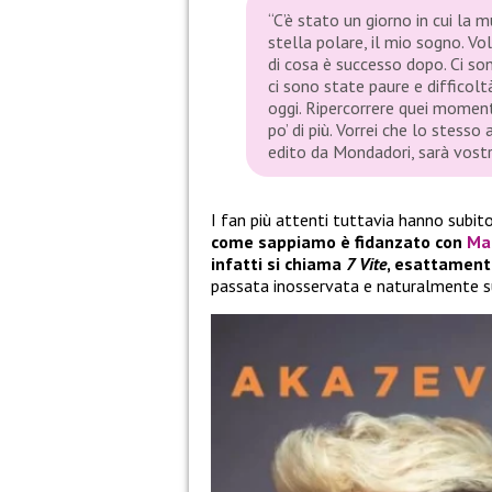
“C’è stato un giorno in cui la 
stella polare, il mio sogno. Vo
di cosa è successo dopo. Ci sono
ci sono state paure e difficolt
oggi. Ripercorrere quei momen
po’ di più. Vorrei che lo stess
edito da Mondadori, sarà vost
I fan più attenti tuttavia hanno subi
come sappiamo è fidanzato con
Mar
infatti si chiama
7 Vite
, esattament
passata inosservata e naturalmente sui