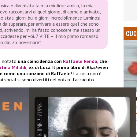
musica è diventata la mia migliore amica, la mia
levo raccontarvi di quel giorno, di come è arrivato,
 stati giorni bui e giorni incredibilmente luminosi,
à da superare, per arrivare a essere quel che sono
ti, scrivendo, mi ha fatto conoscere me stesso un
CUC
o accadesse per voi. 7 VITE – il mio primo romanzo
ro dal 23 novembre”.
to notato
una coincidenza con
Raffaele Renda
, che
tina Miliddi
, ex di Luca
.
Il primo libro di Aka7even
e come una canzone di Raffaele
! La cosa non è
 social si sono divertiti nel notare l’accaduto.
Come
buon
LUCREZ
Tiram