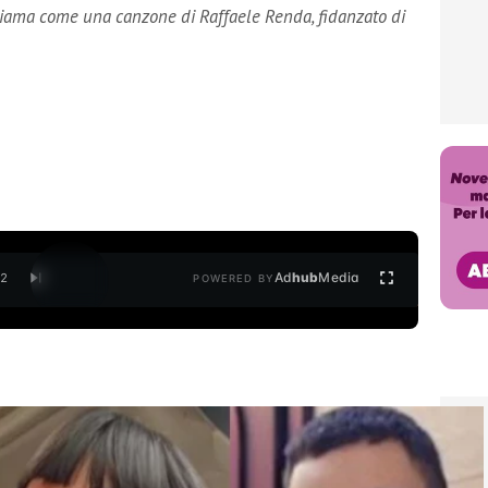
chiama come una canzone di Raffaele Renda, fidanzato di
Ad
hub
Media
/
2
POWERED BY