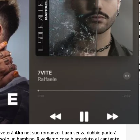
del d
LUCREZ
Grana
anche
gour
REDAZI
Franc
Chef 
sa di
REDAZI
svelerà
Aka
nel suo romanzo.
Luca
senza dubbio parlerà
 solo un bambino. Rivediamo cosa è accaduto al cantante