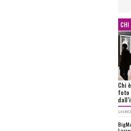
CHI
Chi 
foto
dall
LUCREZ
BigMa
Lazze