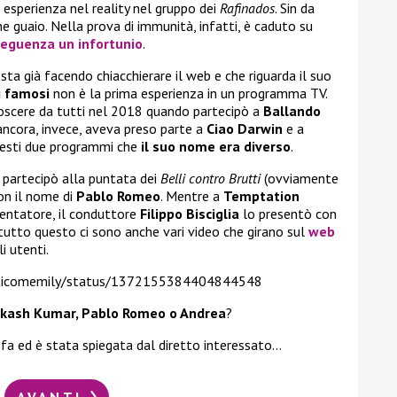
a esperienza nel reality nel gruppo dei
Rafinados
. Sin da
 guaio. Nella prova di immunità, infatti, è caduto su
seguenza un infortunio
.
 sta già facendo chiacchierare il web e che riguarda il suo
i famosi
non è la prima esperienza in un programma TV.
noscere da tutti nel 2018 quando partecipò a
Ballando
 ancora, invece, aveva preso parte a
Ciao Darwin
e a
questi due programmi che
il suo nome era diverso
.
partecipò alla puntata dei
Belli contro Brutti
(ovviamente
con il nome di
Pablo Romeo
. Mentre a
Temptation
 tentatore, il conduttore
Filippo Bisciglia
lo presentò con
 tutto questo ci sono anche vari video che girano sul
web
i utenti.
utticomemily/status/1372155384404844548
 Akash Kumar, Pablo Romeo o Andrea
?
 fa ed è stata spiegata dal diretto interessato…
AVANTI