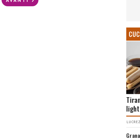
CUC
Tira
light
LUCREZ
Grana