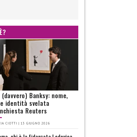
 È?
è (davvero) Banksy: nome,
 e identità svelata
’inchiesta Reuters
IA CIOTTI | 13 GIUGNO 2026
ma, chi è la fidanzata Lodovica