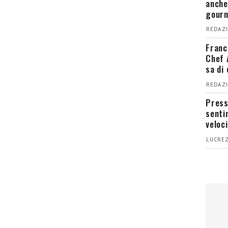
anche
gour
REDAZI
Franc
Chef 
sa di
REDAZI
Press
senti
veloci
LUCREZ