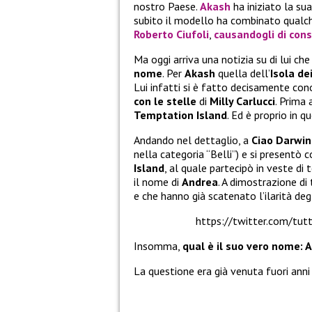
nostro Paese.
Akash
ha iniziato la su
subito il modello ha combinato qualche
Roberto Ciufoli
,
causandogli di con
Ma oggi arriva una notizia su di lui che
nome
. Per
Akash
quella dell’
Isola de
Lui infatti si è fatto decisamente co
con le stelle
di
Milly Carlucci
. Prima
Temptation Island
. Ed è proprio in 
Andando nel dettaglio, a
Ciao Darwin
nella categoria “Belli”) e si presentò 
Island
, al quale partecipò in veste di
il nome di
Andrea
. A dimostrazione di
e che hanno già scatenato l’ilarità degl
https://twitter.com/t
Insomma,
qual è il suo vero nome:
La questione era già venuta fuori anni