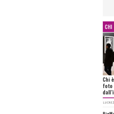
CHI
Chi 
foto
dall
LUCREZ
BigMa