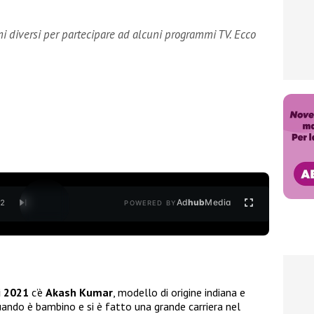
 diversi per partecipare ad alcuni programmi TV. Ecco
Ad
hub
Media
/
2
POWERED BY
i 2021
c’è
Akash Kumar
, modello di origine indiana e
quando è bambino e si è fatto una grande carriera nel