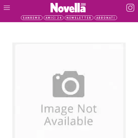
SANREMO
AMICI 24
NEWSLETTER
ABBONATI