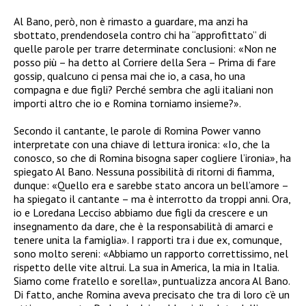
Al Bano, però, non è rimasto a guardare, ma anzi ha
sbottato, prendendosela contro chi ha “approfittato” di
quelle parole per trarre determinate conclusioni: «Non ne
posso più – ha detto al Corriere della Sera – Prima di fare
gossip, qualcuno ci pensa mai che io, a casa, ho una
compagna e due figli? Perché sembra che agli italiani non
importi altro che io e Romina torniamo insieme?».
Secondo il cantante, le parole di Romina Power vanno
interpretate con una chiave di lettura ironica: «Io, che la
conosco, so che di Romina bisogna saper cogliere l’ironia», ha
spiegato Al Bano. Nessuna possibilità di ritorni di fiamma,
dunque: «Quello era e sarebbe stato ancora un bell’amore –
ha spiegato il cantante – ma è interrotto da troppi anni. Ora,
io e Loredana Lecciso abbiamo due figli da crescere e un
insegnamento da dare, che è la responsabilità di amarci e
tenere unita la famiglia». I rapporti tra i due ex, comunque,
sono molto sereni: «Abbiamo un rapporto correttissimo, nel
rispetto delle vite altrui. La sua in America, la mia in Italia.
Siamo come fratello e sorella», puntualizza ancora Al Bano.
Di fatto, anche Romina aveva precisato che tra di loro c’è un