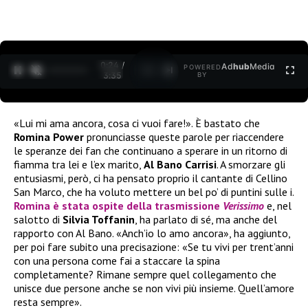
0:24 /
Ad
hub
Media
POWERED
1
/
2
3:35
BY
«Lui mi ama ancora, cosa ci vuoi fare!». È bastato che
Romina Power
pronunciasse queste parole per riaccendere
le speranze dei fan che continuano a sperare in un ritorno di
fiamma tra lei e l’ex marito,
Al Bano Carrisi
. A smorzare gli
entusiasmi, però, ci ha pensato proprio il cantante di Cellino
San Marco, che ha voluto mettere un bel po’ di puntini sulle i.
Romina è stata ospite della trasmissione
Verissimo
e, nel
salotto di
Silvia Toffanin
, ha parlato di sé, ma anche del
rapporto con Al Bano. «Anch’io lo amo ancora», ha aggiunto,
per poi fare subito una precisazione: «Se tu vivi per trent’anni
con una persona come fai a staccare la spina
completamente? Rimane sempre quel collegamento che
unisce due persone anche se non vivi più insieme. Quell’amore
resta sempre».