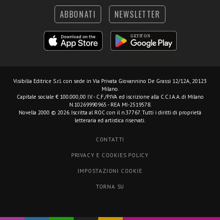
ABBONATI
NEWSLETTER
Visibilia Editrice S.r.l.
con sede in Via Privata Giovannino De Grassi 12/12A, 20123
Milano.
Capitale sociale € 100.000,00 I.V. - C.F./P.IVA ed iscrizione alla C.C.I.A.A. di Milano
N.10269990965 - REA MI-2519578.
Novella 2000 © 2026. Iscritta al ROC con il n.37767. Tutti i diritti di proprietà
letteraria ed artistica riservati.
CONTATTI
PRIVACY E COOKIES POLICY
IMPOSTAZIONI COOKIE
TORNA SU