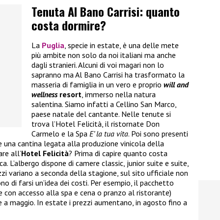
Tenuta Al Bano Carrisi: quanto
costa dormire?
La
Puglia
, specie in estate, è una delle mete
più ambite non solo da noi italiani ma anche
dagli stranieri. Alcuni di voi magari non lo
sapranno ma Al Bano Carrisi ha trasformato la
masseria di famiglia in un vero e proprio
will and
wellness
resort
, immerso nella natura
salentina. Siamo infatti a Cellino San Marco,
paese natale del cantante. Nelle tenute si
trova l’Hotel Felicità, il ristornate Don
Carmelo e la Spa
E’ la tua vita
. Poi sono presenti
e una cantina legata alla produzione vinicola della
re all’
Hotel Felicità
? Prima di capire quanto costa
 L’albergo dispone di camere classic, junior suite e suite,
ezzi variano a seconda della stagione, sul sito ufficiale non
o di farsi un’idea dei costi. Per esempio, il pacchetto
 con accesso alla spa e cena o pranzo al ristorante)
 a maggio. In estate i prezzi aumentano, in agosto fino a