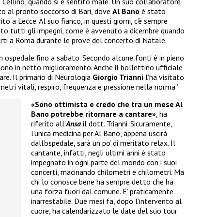
o Cellino, quando si è sentito male. Un suo collaboratore
ato al pronto soccorso di Bari, dove
Al Bano
è stato
ito a Lecce. Al suo fianco, in questi giorni, c’è sempre
iato tutti gli impegni, come è avvenuto a dicembre quando
arti a Roma durante le prove del concerto di Natale.
in ospedale fino a sabato. Secondo alcune fonti è in pieno
sono in netto miglioramento. Anche il bollettino ufficiale
are. Il primario di Neurologia
Giorgio Trianni
l’ha visitato
metri vitali, respiro, frequenza e pressione nella norma”.
«Sono ottimista e credo che tra un mese Al
Bano potrebbe ritornare a cantare»
, ha
riferito all’
Ansa
il dott. Trianni. Sicuramente,
l’unica medicina per Al Bano, appena uscirà
dall’ospedale, sarà un po’ di meritato relax. Il
cantante, infatti, negli ultimi anni è stato
impegnato in ogni parte del mondo con i suoi
concerti, macinando chilometri e chilometri. Ma
chi lo conosce bene ha sempre detto che ha
una forza fuori dal comune. E’ praticamente
inarrestabile. Due mesi fa, dopo l’intervento al
cuore, ha calendarizzato le date del suo tour