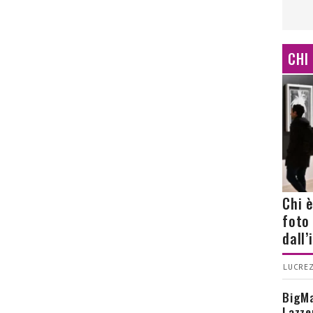
CHI
Chi 
foto
dall
LUCREZ
BigMa
Lazze