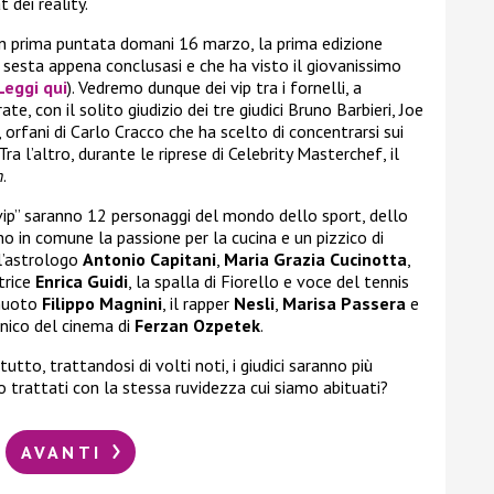
 dei reality.
on prima puntata domani 16 marzo, la prima edizione
a sesta appena conclusasi e che ha visto il giovanissimo
Leggi qui
). Vedremo dunque dei vip tra i fornelli, a
ate, con il solito giudizio dei tre giudici Bruno Barbieri, Joe
orfani di Carlo Cracco che ha scelto di concentrarsi sui
ra l’altro, durante le riprese di Celebrity Masterchef, il
n
.
 vip” saranno 12 personaggi del mondo dello sport, dello
o in comune la passione per la cucina e un pizzico di
 l’astrologo
Antonio Capitani
,
Maria Grazia Cucinotta
,
ttrice
Enrica Guidi
, la spalla di Fiorello e voce del tennis
 nuoto
Filippo Magnini
, il rapper
Nesli
,
Marisa Passera
e
onico del cinema di
Ferzan Ozpetek
.
tutto, trattandosi di volti noti, i giudici saranno più
 trattati con la stessa ruvidezza cui siamo abituati?
AVANTI