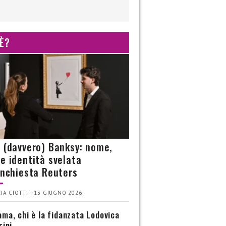
 È?
è (davvero) Banksy: nome,
 e identità svelata
’inchiesta Reuters
IA CIOTTI | 13 GIUGNO 2026
ma, chi è la fidanzata Lodovica
rini