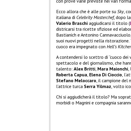
con prove varie previste nei vari format
Ecco allora che è alle porte su
Sky
, c
italiana di
Celebrity Masterchef
, dopo l
Valerio Braschi
aggiudicarsi il titolo (
districarsi tra ricette sfiziose ed elabor
Bastianich e Antonino Cannavacciuolo, 
suoi nuovi progetti nella ristorazione. T
cuoco era impegnato con
Hell’s Kitche
A contendersi lo scettro di “cuoco dei
spettacolo e del giornalismo, che hann
talento:
Alex Britti
,
Mara Maionchi
,
Roberta Capua
,
Elena Di Cioccio
, l’a
Stefano Meloccaro
, il campione del
l’attrice turca
Serra Yilmaz
, volto ic
Chi si aggiudicherà il titolo? Ma soprat
morbidi o Magnini e compagnia saranno