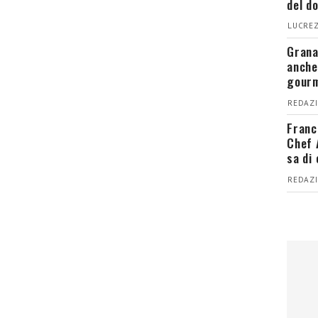
del d
LUCREZ
Grana
anche
gour
REDAZI
Franc
Chef 
sa di
REDAZI