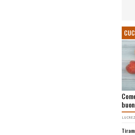
CUC
Come
buon
LUCREZ
Tiram