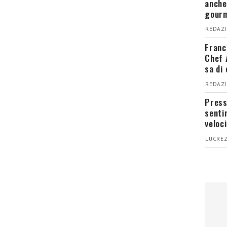
anche
gour
REDAZI
Franc
Chef 
sa di
REDAZI
Press
senti
veloci
LUCREZ