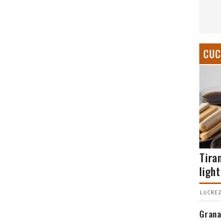
CUC
Tira
light
LUCREZ
Grana