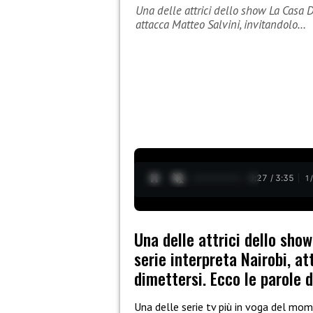
Una delle attrici dello show La Casa Di
attacca Matteo Salvini, invitandolo…
0:28 / 3:35
1
Una delle attrici dello show
serie interpreta Nairobi, at
dimettersi. Ecco le parole d
Una delle serie tv più in voga del m