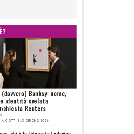
 È?
è (davvero) Banksy: nome,
 e identità svelata
’inchiesta Reuters
IA CIOTTI | 13 GIUGNO 2026
ma, chi è la fidanzata Lodovica