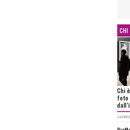
CHI
Chi 
foto
dall
LUCREZ
BigMa