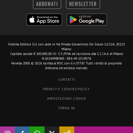
ABBONATI
NEWSLETTER
Visibilia Editrice S.r.l.
con sede in Via Privata Giovannino De Grassi 12/12A, 20123
Milano.
Capitale sociale € 100.000,00 I.V. - C.F./P.IVA ed iscrizione alla C.C.I.A.A. di Milano
N.10269990965 - REA MI-2519578.
Novella 2000 © 2026. Iscritta al ROC con il n.37767. Tutti i diritti di proprietà
letteraria ed artistica riservati.
CONTATTI
PRIVACY E COOKIES POLICY
IMPOSTAZIONI COOKIE
TORNA SU