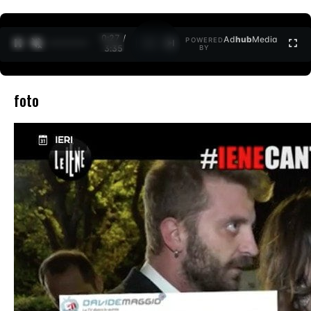
0:27 /
Ad
hub
Media
POWERED
1
/
2
3:35
BY
foto