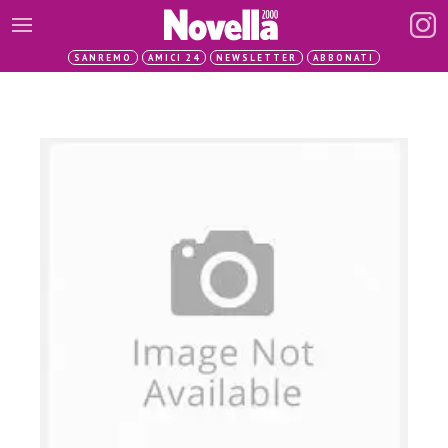
SANREMO
AMICI 24
NEWSLETTER
ABBONATI