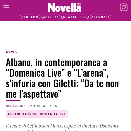
SANREMO
AMICI 24
NEWSLETTER
ABBONATI
NEWS
Albano, in contemporanea a
“Domenica Live” e “L’arena”,
s’infuria con Giletti: “Da te non
me l’aspettavo”
REDAZIONE
|
23 MAGGIO 2016
AL BANO CARRISI
DOMENICA LIVE
Il leone di Cellino san Marco, ospite in diretta a Domenica