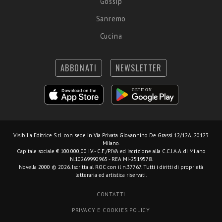
Gossip
Sanremo
Cucina
ABBONATI
NEWSLETTER
Visibilia Editrice S.r.l.
con sede in Via Privata Giovannino De Grassi 12/12A, 20123
Milano.
Capitale sociale € 100.000,00 I.V. - C.F./P.IVA ed iscrizione alla C.C.I.A.A. di Milano
N.10269990965 - REA MI-2519578.
Novella 2000 © 2026. Iscritta al ROC con il n.37767. Tutti i diritti di proprietà
letteraria ed artistica riservati.
CONTATTI
PRIVACY E COOKIES POLICY