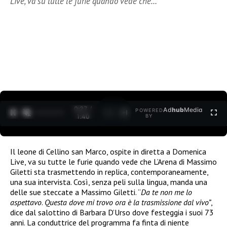
Live, va su tutte le furie quando vede che…
0:27 /
Ad
hub
Media
POWERED
1
/
2
1:40
BY
Il leone di Cellino san Marco, ospite in diretta a Domenica
Live, va su tutte le furie quando vede che L’Arena di Massimo
Giletti sta trasmettendo in replica, contemporaneamente,
una sua intervista. Così, senza peli sulla lingua, manda una
delle sue steccate a Massimo Giletti. “
Da te non me lo
aspettavo
.
Questa dove mi trovo ora è la trasmissione dal vivo”
,
dice dal salottino di Barbara D’Urso dove festeggia i suoi 73
anni. La conduttrice del programma fa finta di niente