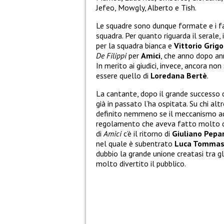
Jefeo, Mowgly, Alberto e Tish.
Le squadre sono dunque formate e i fan h
squadra. Per quanto riguarda il serale, i
per la squadra bianca e
Vittorio Grigo
De Filippi
per
Amici
, che anno dopo an
In merito ai giudici, invece, ancora no
essere quello di
Loredana Bertè
.
La cantante, dopo il grande successo 
già in passato l’ha ospitata. Su chi alt
definito nemmeno se il meccanismo ad
regolamento che aveva fatto molto disc
di
Amici
c’è il ritorno di
Giuliano Pepar
nel quale è subentrato
Luca Tommas
dubbio la grande unione creatasi tra gli
molto divertito il pubblico.