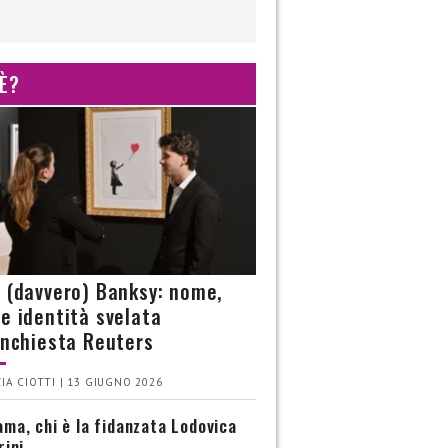
 È?
è (davvero) Banksy: nome,
 e identità svelata
’inchiesta Reuters
IA CIOTTI | 13 GIUGNO 2026
ma, chi è la fidanzata Lodovica
rini