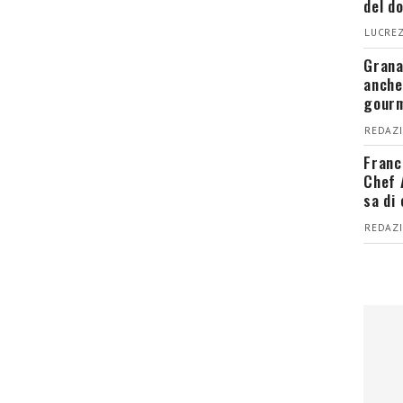
del d
LUCREZ
Grana
anche
gour
REDAZI
Franc
Chef 
sa di
REDAZI