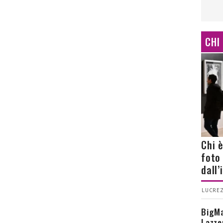
CHI
Chi 
foto
dall
LUCREZ
BigMa
Lazze