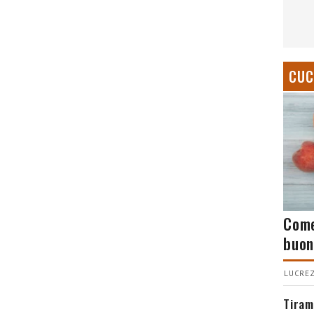
CUC
Come
buon
LUCREZ
Tiram