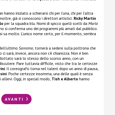
anno iniziato a schierarsi chi per l’una, chi per l’altra
noltre, già si conoscono i direttori artistici:
Ricky Martin
lo
per la squadra blu. Nomi di spicco quelli scelti da
Maria
no si conferma uno dei programmi più amati dal pubblico.
n si sa molto. L’unico nome certo, per il momento, sembra
dell’ultimo
Sanremo
, tornerà a sedere sulla poltrona che
ro ci sarà, invece, ancora non c’è chiarezza. Non è ben
ottato sarà lo stesso dello scorso anno, con un
utere. Pare tuttavia difficile, visto che tra le certezze
ini
. Il coreografo torna nel talent dopo un anno di pausa,
sini
. Poche certezze insomma, una delle quali è senza
 allievi. Oggi, in special modo,
Tish e Alberto
hanno
AVANTI