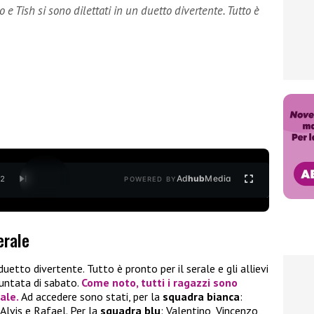
o e Tish si sono dilettati in un duetto divertente. Tutto è
Ad
hub
Media
/
2
POWERED BY
erale
duetto divertente. Tutto è pronto per il serale e gli allievi
puntata di sabato.
Come noto, tutti i ragazzi sono
nale.
Ad accedere sono stati, per la
squadra bianca
:
Alvis e Rafael. Per la
squadra blu
: Valentino, Vincenzo,