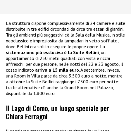
La struttura dispone complessivamente di 24 camere e suite
distribuite in tre edifici circondati da circa tre ettari di giardini.
Tra gli ambienti più suggestivi c’è la Sala della Musica, in stile
neoclassico e impreziosita da lampadari in vetro soffiato,
dove Bellini era solito eseguire le proprie opere. La
sistemazione più esclusiva è la Suite Bellini
, un
appartamento di 250 metri quadrati con vista e ricchi
affreschi: per due persone, nelle notti del 22 e 23 agosto, il
costo indicato
arriva a 15 mila euro
. A settembre, invece,
una Room in Villa parte da circa 3.500 euro a notte, mentre
a ottobre la Suite Bellini raggiunge i 7.500 euro per notte;
tra le alternative c’è anche la Grand Room nel Palazzo,
disponibile da 1.800 euro.
Il Lago di Como, un luogo speciale per
Chiara Ferragni
Il soggiorno rappresenta anche un ritorno in un luogo