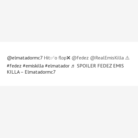
@elmatadormc7
Hit✅o flop❌ @fedez @RealEmisKilla ⚠️
#fedez
#emiskilla
#elmatador
♬ SPOILER FEDEZ EMIS
KILLA – Elmatadormc7