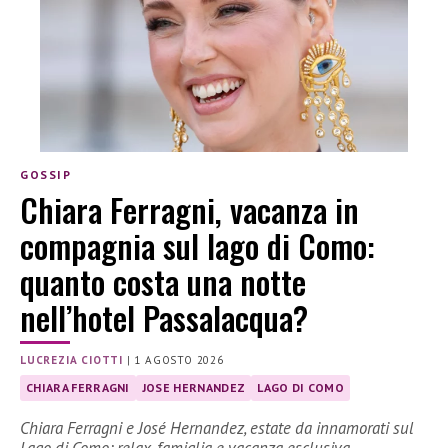
GOSSIP
Chiara Ferragni, vacanza in
compagnia sul lago di Como:
quanto costa una notte
nell’hotel Passalacqua?
LUCREZIA CIOTTI
|
1 AGOSTO 2026
CHIARA FERRAGNI
JOSE HERNANDEZ
LAGO DI COMO
Chiara Ferragni e José Hernandez, estate da innamorati sul
Lago di Como: relax, famiglia e vacanza esclusiva.