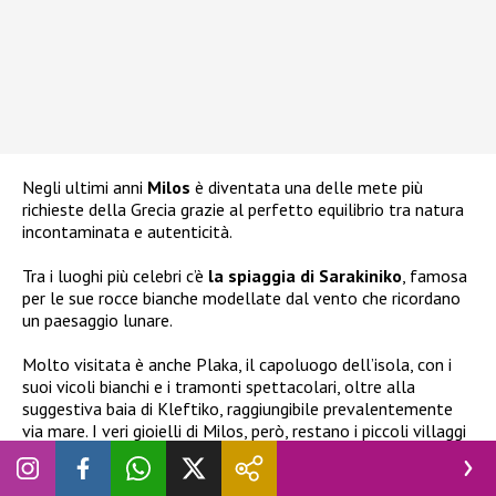
Negli ultimi anni
Milos
è diventata una delle mete più
richieste della Grecia grazie al perfetto equilibrio tra natura
incontaminata e autenticità.
Tra i luoghi più celebri c’è
la spiaggia di Sarakiniko
, famosa
per le sue rocce bianche modellate dal vento che ricordano
un paesaggio lunare.
Molto visitata è anche Plaka, il capoluogo dell’isola, con i
suoi vicoli bianchi e i tramonti spettacolari, oltre alla
suggestiva baia di Kleftiko, raggiungibile prevalentemente
via mare. I veri gioielli di Milos, però, restano i piccoli villaggi
di
Klima e Mandrakia
, dove il tempo sembra essersi
fermato e dove le antiche case dei pescatori continuano a