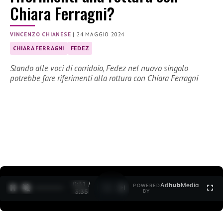
Chiara Ferragni?
VINCENZO CHIANESE
|
24 MAGGIO 2024
CHIARA FERRAGNI
FEDEZ
Stando alle voci di corridoio, Fedez nel nuovo singolo
potrebbe fare riferimenti alla rottura con Chiara Ferragni
0:32 /
Ad
hub
Media
POWERED
1
/
2
3:35
BY