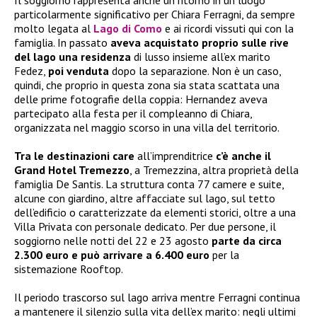
particolarmente significativo per Chiara Ferragni, da sempre
molto legata al
Lago di Como
e ai ricordi vissuti qui con la
famiglia. In passato
aveva acquistato proprio sulle rive
del lago una residenza
di lusso insieme all’ex marito
Fedez,
poi venduta
dopo la separazione. Non è un caso,
quindi, che proprio in questa zona sia stata scattata una
delle prime fotografie della coppia: Hernandez aveva
partecipato alla festa per il compleanno di Chiara,
organizzata nel maggio scorso in una villa del territorio.
Tra le destinazioni care
all’imprenditrice
c’è anche il
Grand Hotel Tremezzo
, a Tremezzina, altra proprietà della
famiglia De Santis. La struttura conta 77 camere e suite,
alcune con giardino, altre affacciate sul lago, sul tetto
dell’edificio o caratterizzate da elementi storici, oltre a una
Villa Privata con personale dedicato. Per due persone, il
soggiorno nelle notti del 22 e 23 agosto
parte da circa
2.300 euro e può arrivare a 6.400 euro
per la
sistemazione Rooftop.
Il periodo trascorso sul lago arriva mentre Ferragni continua
a mantenere il silenzio sulla vita dell’ex marito: negli ultimi