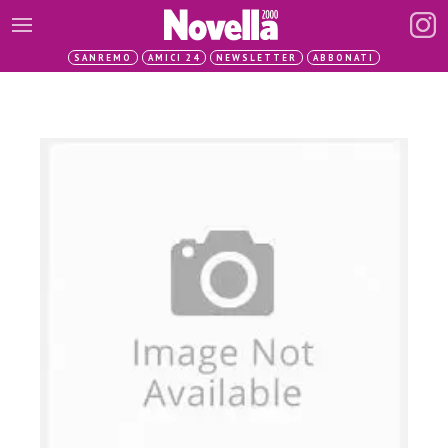
SANREMO
AMICI 24
NEWSLETTER
ABBONATI