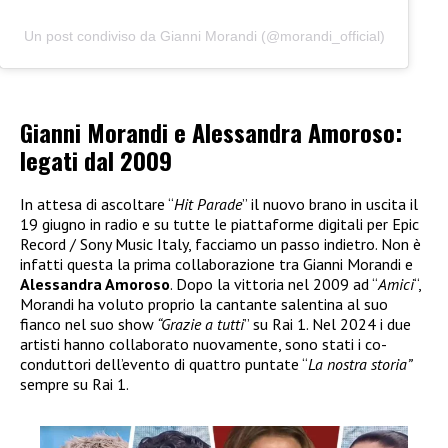
Un post condiviso da Gianni Morandi (@morandi_official)
Gianni Morandi e Alessandra Amoroso:
legati dal 2009
In attesa di ascoltare “
Hit Parade
” il nuovo brano in uscita il
19 giugno in radio e su tutte le piattaforme digitali per Epic
Record / Sony Music Italy, facciamo un passo indietro. Non è
infatti questa la prima collaborazione tra Gianni Morandi e
Alessandra Amoroso
. Dopo la vittoria nel 2009 ad “
Amici
“,
Morandi ha voluto proprio la cantante salentina al suo
fianco nel suo show
“Grazie a tutti
” su Rai 1. Nel 2024 i due
artisti hanno collaborato nuovamente, sono stati i co-
conduttori dell’evento di quattro puntate “
La nostra storia”
sempre su Rai 1.