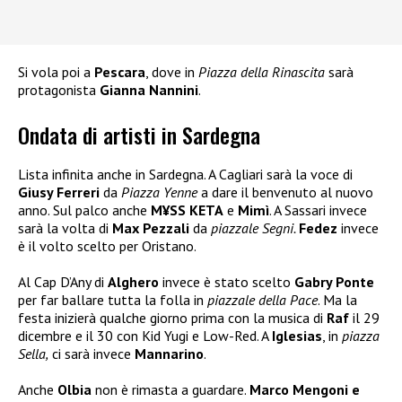
Si vola poi a
Pescara
, dove in
Piazza della Rinascita
sarà
protagonista
Gianna Nannini
.
Ondata di artisti in Sardegna
Lista infinita anche in Sardegna. A Cagliari sarà la voce di
Giusy Ferreri
da
Piazza Yenne
a dare il benvenuto al nuovo
anno. Sul palco anche
M¥SS KETA
e
Mimì
. A Sassari invece
sarà la volta di
Max Pezzali
da
piazzale Segni.
Fedez
invece
è il volto scelto per Oristano.
Al Cap D’Any di
Alghero
invece è stato scelto
Gabry Ponte
per far ballare tutta la folla in
piazzale della Pace
. Ma la
festa inizierà qualche giorno prima con la musica di
Raf
il 29
dicembre e il 30 con Kid Yugi e Low-Red. A
Iglesias
, in
piazza
Sella,
ci sarà invece
Mannarino
.
Anche
Olbia
non è rimasta a guardare.
Marco Mengoni e