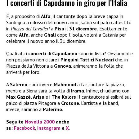
I concerti di Capodanno in giro per l’Italia
E, a proposito di
Alfa
, il cantante dopo la breve tappa in
Sardegna a ridosso del nuovo anno, salirà sul palco allestito
in
Piazza dei Cavalieri
a
Pisa
il
31 dicembre.
Esattamente
come
Alfa
, anche
Ghali
dopo l’Isola, volerà a Catania per
celebrare il nuovo anno il 31 dicembre.
Quali altri
concerti
di
Capodanno
sono in lista? Ovviamente
non possiamo non citare i
Pinguini Tattici Nucleari
che, in
Piazza della Vittoria a
Genova
, animeranno la folla che
arriverà per loro.
A
Salerno
, sarà invece
Mahmood
a far cantare la piazza,
mentre a Siena sarà la volta di
Irama
. Infine, chiudiamo con
Max Gazzè
,
Arisa
e i
The Kolors
Il cantautore si esibirà sul
palco di piazza Pitagora a
Crotone
. L’artista e la band,
invece, saranno a
Palermo
.
Seguite
Novella 2000
anche
su:
Facebook
,
Instagram
e
X
.