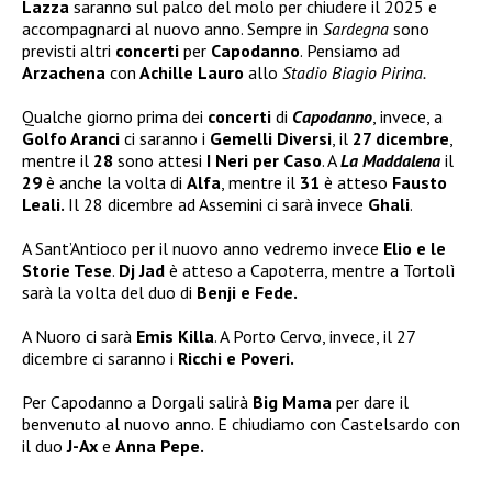
Lazza
saranno sul palco del molo per chiudere il 2025 e
accompagnarci al nuovo anno. Sempre in
Sardegna
sono
previsti altri
concerti
per
Capodanno
. Pensiamo ad
Arzachena
con
Achille Lauro
allo
Stadio Biagio Pirina.
Qualche giorno prima dei
concerti
di
Capodanno
, invece, a
Golfo Aranci
ci saranno i
Gemelli Diversi
, il
27 dicembre
,
mentre il
28
sono attesi
I Neri per Caso
. A
La Maddalena
il
29
è anche la volta di
Alfa
, mentre il
31
è atteso
Fausto
Leali.
Il 28 dicembre ad Assemini ci sarà invece
Ghali
.
A Sant’Antioco per il nuovo anno vedremo invece
Elio e le
Storie Tese
.
Dj Jad
è atteso a Capoterra, mentre a Tortolì
sarà la volta del duo di
Benji e Fede.
A Nuoro ci sarà
Emis Killa
. A Porto Cervo, invece, il 27
dicembre ci saranno i
Ricchi e Poveri.
Per Capodanno a Dorgali salirà
Big Mama
per dare il
benvenuto al nuovo anno. E chiudiamo con Castelsardo con
il duo
J-Ax
e
Anna Pepe.