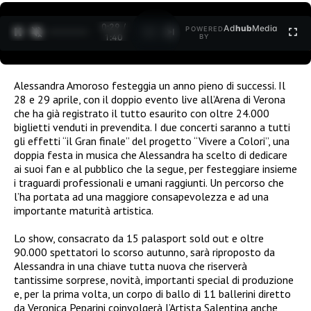
0:30 /
Ad
hub
Media
POWERED
1
/
2
1:40
BY
Alessandra Amoroso festeggia un anno pieno di successi. Il
28 e 29 aprile, con il doppio evento live all’Arena di Verona
che ha già registrato il tutto esaurito con oltre 24.000
biglietti venduti in prevendita. I due concerti saranno a tutti
gli effetti “il Gran finale” del progetto “Vivere a Colori”, una
doppia festa in musica che Alessandra ha scelto di dedicare
ai suoi fan e al pubblico che la segue, per festeggiare insieme
i traguardi professionali e umani raggiunti. Un percorso che
l’ha portata ad una maggiore consapevolezza e ad una
importante maturità artistica.
Lo show, consacrato da 15 palasport sold out e oltre
90.000 spettatori lo scorso autunno, sarà riproposto da
Alessandra in una chiave tutta nuova che riserverà
tantissime sorprese, novità, importanti special di produzione
e, per la prima volta, un corpo di ballo di 11 ballerini diretto
da Veronica Peparini coinvolgerà l’Artista Salentina anche