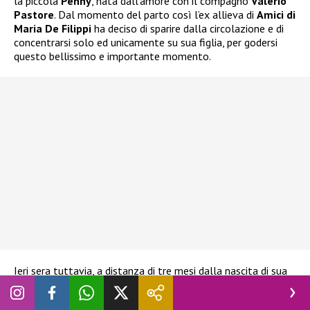
la piccola
Penny
, nata dall’amore con il compagno
Valerio
Pastore
. Dal momento del parto così l’ex allieva di
Amici di
Maria De Filippi
ha deciso di sparire dalla circolazione e di
concentrarsi solo ed unicamente su sua figlia, per godersi
questo bellissimo e importante momento.
Ieri sera tuttavia, a distanza di tre mesi dalla nascita di sua
figlia,
Alessandra ha fatto ritorno in tv per la prima
volta
e ha fatto un grande regalo a tutti i suoi fan. La