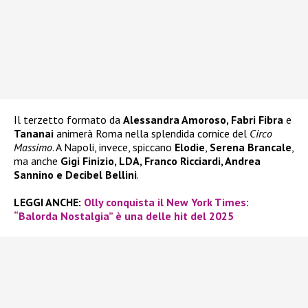
Il terzetto formato da
Alessandra Amoroso, Fabri Fibra
e
Tananai
animerà Roma nella splendida cornice del
Circo
Massimo
. A Napoli, invece, spiccano
Elodie
,
Serena Brancale
,
ma anche
Gigi Finizio, LDA, Franco Ricciardi, Andrea
Sannino e Decibel Bellini
.
LEGGI ANCHE:
Olly conquista il New York Times:
“Balorda Nostalgia” è una delle hit del 2025