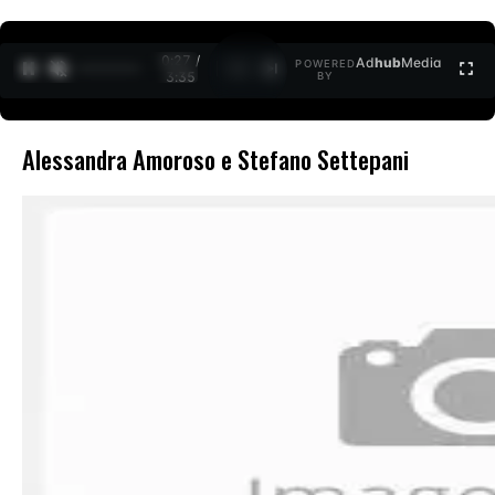
0:27 /
Ad
hub
Media
POWERED
1
/
2
3:35
BY
Alessandra Amoroso e Stefano Settepani