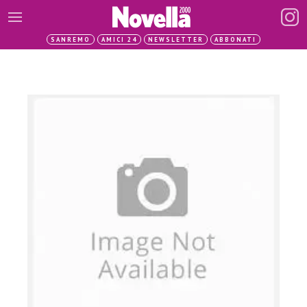
SANREMO
AMICI 24
NEWSLETTER
ABBONATI